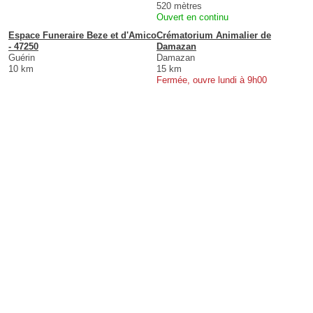
520 mètres
Ouvert en continu
Espace Funeraire Beze et d'Amico
Crématorium Animalier de
- 47250
Damazan
Guérin
Damazan
10 km
15 km
Fermée, ouvre lundi à 9h00