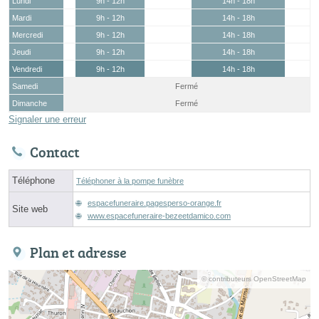
Lundi
9h - 12h
14h - 18h
Mardi
9h - 12h
14h - 18h
Mercredi
9h - 12h
14h - 18h
Jeudi
9h - 12h
14h - 18h
Vendredi
9h - 12h
14h - 18h
Samedi
Fermé
Dimanche
Fermé
Signaler une erreur
Contact
Téléphone
Téléphoner à la pompe funèbre
espacefuneraire.pagesperso-orange.fr
Site web
www.espacefuneraire-bezeetdamico.com
Plan et adresse
© contributeurs OpenStreetMap