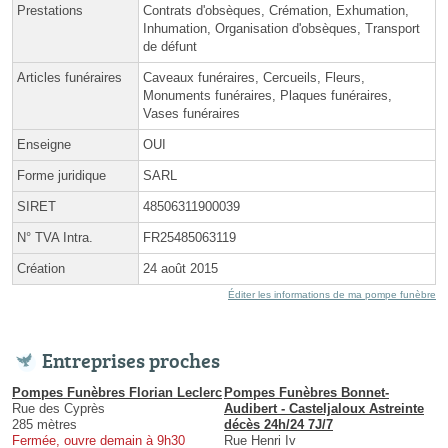
Prestations
Contrats d'obsèques, Crémation, Exhumation,
Inhumation, Organisation d'obsèques, Transport
de défunt
Articles funéraires
Caveaux funéraires, Cercueils, Fleurs,
Monuments funéraires, Plaques funéraires,
Vases funéraires
Enseigne
OUI
Forme juridique
SARL
SIRET
48506311900039
N° TVA Intra.
FR25485063119
Création
24 août 2015
Éditer les informations de ma pompe funèbre
Entreprises proches
Pompes Funèbres Florian Leclerc
Pompes Funèbres Bonnet-
Rue des Cyprès
Audibert - Casteljaloux Astreinte
285 mètres
décès 24h/24 7J/7
Fermée, ouvre demain à 9h30
Rue Henri Iv