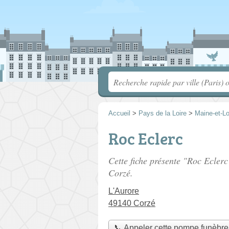
Accueil
>
Pays de la Loire
>
Maine-et-Lo
Roc Eclerc
Cette fiche présente "Roc Ecler
Corzé.
L'Aurore
49140 Corzé
📞 Appeler cette pompe funèbre