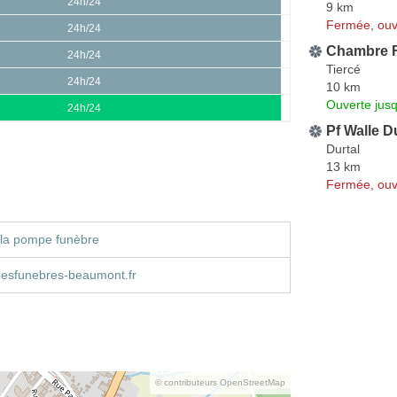
24h/24
9 km
Fermée, ouv
24h/24
Chambre F
24h/24
Tiercé
24h/24
10 km
Ouverte jus
24h/24
Pf Walle D
Durtal
13 km
Fermée, ouv
 la pompe funèbre
sfunebres-beaumont.fr
© contributeurs OpenStreetMap