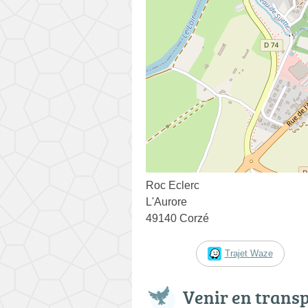
Roc Eclerc
L'Aurore
49140 Corzé
Trajet Waze
Venir en trans