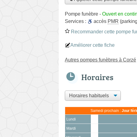
Pompe funèbre
-
Ouvert en conti
Services :
accès
PMR
(parking
Recommander cette pompe fu
Améliorer cette fiche
Autres pompes funèbres à Corzé
Horaires
Samedi prochain :
Jour fér
Lundi
Mardi