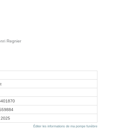
nri Regnier
c
8401870
559884
 2025
Éditer les informations de ma pompe funèbre