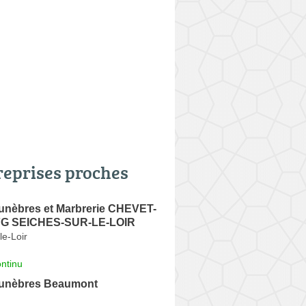
reprises proches
nèbres et Marbrerie CHEVET-
FG SEICHES-SUR-LE-LOIR
le-Loir
ntinu
unèbres Beaumont