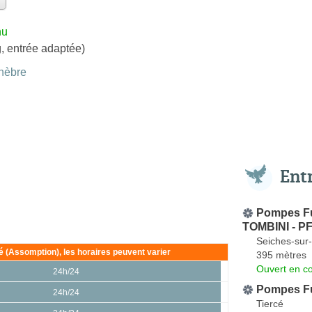
nu
, entrée adaptée)
nèbre
Ent
Pompes Fu
TOMBINI - P
Seiches-sur-
ié (Assomption), les horaires peuvent varier
395 mètres
Ouvert en co
24h/24
Pompes F
24h/24
Tiercé