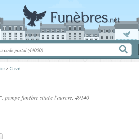
ire
>
Corzé
c", pompe funèbre située
l'aurore
, 49140