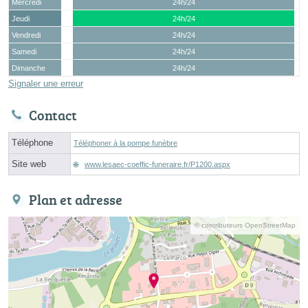
Mercredi
24h/24
Jeudi
24h/24
Vendredi
24h/24
Samedi
24h/24
Dimanche
24h/24
Signaler une erreur
Contact
Téléphone
Téléphoner à la pompe funèbre
Site web
www.lesaec-coeffic-funeraire.fr/P1200.aspx
Plan et adresse
© contributeurs OpenStreetMap