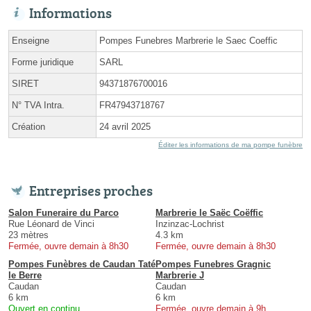
Informations
Enseigne
Pompes Funebres Marbrerie le Saec Coeffic
Forme juridique
SARL
SIRET
94371876700016
N° TVA Intra.
FR47943718767
Création
24 avril 2025
Éditer les informations de ma pompe funèbre
Entreprises proches
Salon Funeraire du Parco
Marbrerie le Saëc Coëffic
Rue Léonard de Vinci
Inzinzac-Lochrist
23 mètres
4.3 km
Fermée, ouvre demain à 8h30
Fermée, ouvre demain à 8h30
Pompes Funèbres de Caudan Taté
Pompes Funebres Gragnic
le Berre
Marbrerie J
Caudan
Caudan
6 km
6 km
Ouvert en continu
Fermée, ouvre demain à 9h