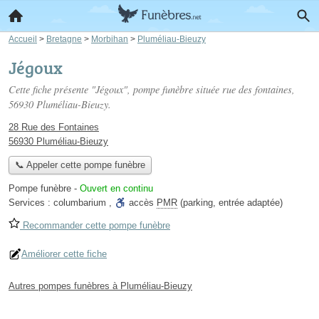
Accueil
>
Bretagne
>
Morbihan
>
Pluméliau-Bieuzy
Jégoux
Cette fiche présente "Jégoux", pompe funèbre située
rue des fontaines
,
56930 Pluméliau-Bieuzy.
28 Rue des Fontaines
56930 Pluméliau-Bieuzy
📞 Appeler cette pompe funèbre
Pompe funèbre
-
Ouvert en continu
Services :
columbarium
,
accès
PMR
(parking, entrée adaptée)
Recommander cette pompe funèbre
Améliorer cette fiche
Autres pompes funèbres à Pluméliau-Bieuzy