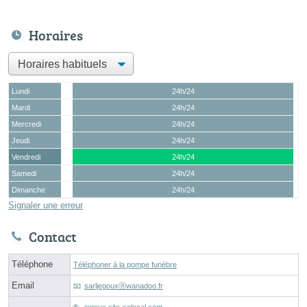
Horaires
Lundi
24h/24
Mardi
24h/24
Mercredi
24h/24
Jeudi
24h/24
Vendredi
24h/24
Samedi
24h/24
Dimanche
24h/24
Signaler une erreur
Contact
Téléphone
Téléphoner à la pompe funèbre
Email
sarljegouxⓐwanadoo.fr
jegoux.site-solocal.com