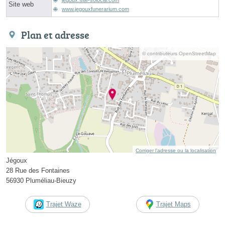
Site web
www.jegouxfunerarium.com
Plan et adresse
© contributeurs OpenStreetMap
Corriger l’adresse ou la localisation
Jégoux
28 Rue des Fontaines
56930 Pluméliau-Bieuzy
Trajet Waze
Trajet Maps