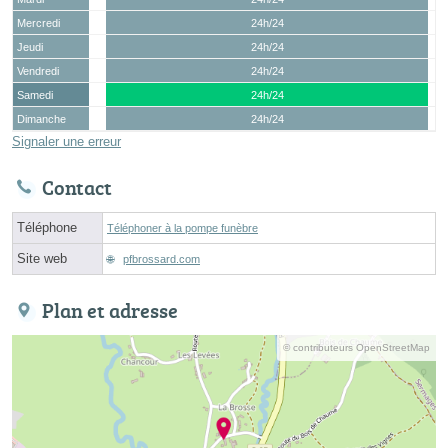
Mercredi
24h/24
Jeudi
24h/24
Vendredi
24h/24
Samedi
24h/24
Dimanche
24h/24
Signaler une erreur
Contact
Téléphone
Téléphoner à la pompe funèbre
Site web
pfbrossard.com
Plan et adresse
© contributeurs OpenStreetMap