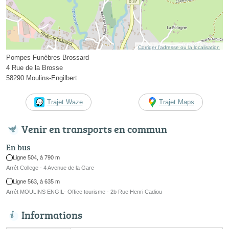
Corriger l’adresse ou la localisation
Pompes Funèbres Brossard
4 Rue de la Brosse
58290 Moulins-Engilbert
Trajet Waze
Trajet Maps
Venir en transports en commun
En bus
Ligne 504, à 790 m
Arrêt College - 4 Avenue de la Gare
Ligne 563, à 635 m
Arrêt MOULINS ENGIL- Office tourisme - 2b Rue Henri Cadiou
Informations