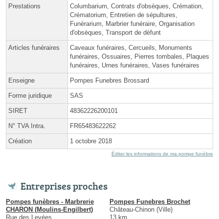
Prestations
Columbarium, Contrats d'obsèques, Crémation,
Crématorium, Entretien de sépultures,
Funérarium, Marbrier funéraire, Organisation
d'obsèques, Transport de défunt
Articles funéraires
Caveaux funéraires, Cercueils, Monuments
funéraires, Ossuaires, Pierres tombales, Plaques
funéraires, Urnes funéraires, Vases funéraires
Enseigne
Pompes Funebres Brossard
Forme juridique
SAS
SIRET
48362226200101
N° TVA Intra.
FR65483622262
Création
1 octobre 2018
Éditer les informations de ma pompe funèbre
Entreprises proches
Pompes funèbres - Marbrerie
Pompes Funebres Brochet
CHARON (Moulins-Engilbert)
Château-Chinon (Ville)
Rue des Levées
13 km