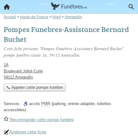
Accueil
>
Hauts-de-France
>
Nord
>
Annœullin
Pompes Funebres-Assistance Bernard
Buchet
Cette fiche présente "Pompes Funebres-Assistance Bernard Buchet",
pompe funèbre située
1a
, 59112 Annœullin.
1A
Boulevard Joliot-Curie
59112 Annœullin
📞 Appeler cette pompe funèbre
Services :
accès
PMR
(parking, entrée adaptée, toilettes
accessibles)
Recommander cette pompe funèbre
Améliorer cette fiche