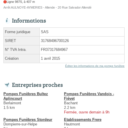
Ligne 987S, à 407 m
Arrêt AULNOYE-AYMERIES - Allende - 20 Rue Salvador Allendé
Informations
Forme juridique
SAS
SIRET
31768496700126
N° TVA Intra.
FR37317684967
Création
1 avril 2015
Éditer les informations de ma pompe funèbre
Entreprises proches
Pompes Funèbres Bultez
Pompes Funèbres Vandois -
Aplincourt
Fiévet
Berlaimont
Bachant
1.5 km
2.2 km
Fermée, ouvre demain à 9h
Pompes Funèbres Stordeur
Etablissements Frere
Dompierre-sur-Helpe
Hautmont