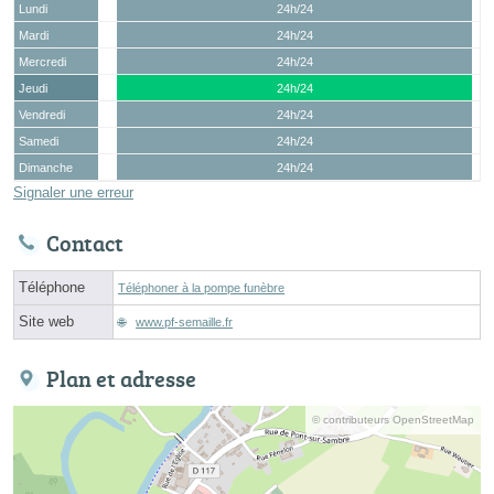
Lundi
24h/24
Mardi
24h/24
Mercredi
24h/24
Jeudi
24h/24
Vendredi
24h/24
Samedi
24h/24
Dimanche
24h/24
Signaler une erreur
Contact
Téléphone
Téléphoner à la pompe funèbre
Site web
www.pf-semaille.fr
Plan et adresse
© contributeurs OpenStreetMap