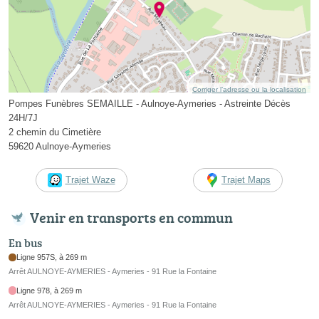
Corriger l’adresse ou la localisation
Pompes Funèbres SEMAILLE - Aulnoye-Aymeries - Astreinte Décès
24H/7J
2 chemin du Cimetière
59620 Aulnoye-Aymeries
Trajet Waze
Trajet Maps
Venir en transports en commun
En bus
Ligne 957S, à 269 m
Arrêt AULNOYE-AYMERIES - Aymeries - 91 Rue la Fontaine
Ligne 978, à 269 m
Arrêt AULNOYE-AYMERIES - Aymeries - 91 Rue la Fontaine