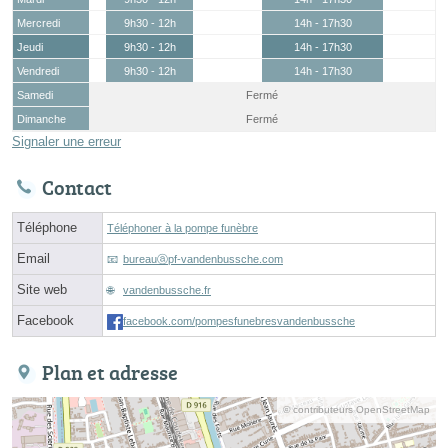
Mercredi
9h30 - 12h
14h - 17h30
Jeudi
9h30 - 12h
14h - 17h30
Vendredi
9h30 - 12h
14h - 17h30
Samedi
Fermé
Dimanche
Fermé
Signaler une erreur
Contact
Téléphone
Téléphoner à la pompe funèbre
Email
bureauⓐpf-vandenbussche.com
Site web
vandenbussche.fr
Facebook
facebook.com/pompesfunebresvandenbussche
Plan et adresse
© contributeurs OpenStreetMap