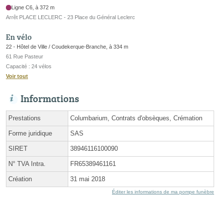
Ligne C6, à 372 m
Arrêt PLACE LECLERC - 23 Place du Général Leclerc
En vélo
22 - Hôtel de Ville / Coudekerque-Branche, à 334 m
61 Rue Pasteur
Capacité : 24 vélos
Voir tout
Informations
Prestations
Columbarium, Contrats d'obsèques, Crémation
Forme juridique
SAS
SIRET
38946116100090
N° TVA Intra.
FR65389461161
Création
31 mai 2018
Éditer les informations de ma pompe funèbre