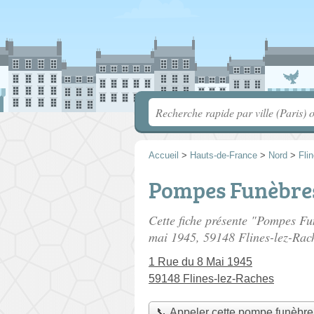
Accueil
>
Hauts-de-France
>
Nord
>
Fli
Pompes Funèbre
Cette fiche présente "Pompes F
mai 1945
, 59148 Flines-lez-Rac
1 Rue du 8 Mai 1945
59148 Flines-lez-Raches
📞 Appeler cette pompe funèbre