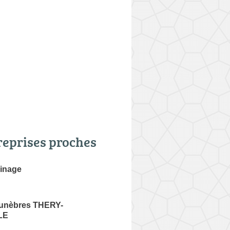
reprises proches
inage
unèbres THERY-
LE