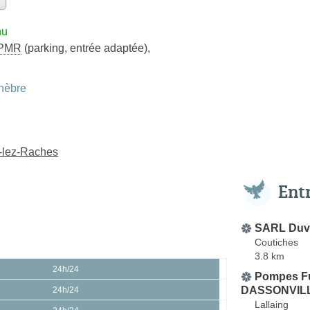
nu
PMR
(parking, entrée adaptée)
,
nèbre
s-lez-Raches
Ent
SARL Duv
Coutiches
3.8 km
24h/24
Pompes F
DASSONVIL
24h/24
Lallaing