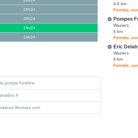
24h/24
4.6 km
Fermée, ouv
24h/24
Pompes Fu
24h/24
Waziers
24h/24
6 km
Fermée, ou
24h/24
Eric Delab
Waziers
6 km
Fermée, ou
 la pompe funèbre
nadoo.fr
nebres-flinoises.com