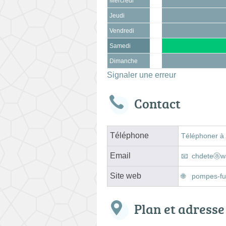
Mercredi
Jeudi
Vendredi
Samedi
Dimanche
Signaler une erreur
Contact
Téléphone
Téléphoner à
Email
chdeteⓐwa
Site web
pompes-fu
Plan et adresse