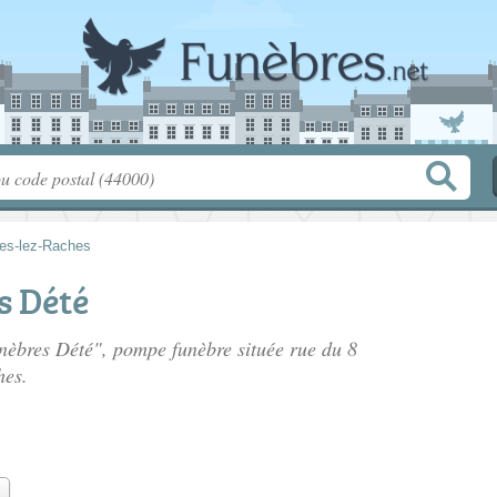
nes-lez-Raches
s Dété
unèbres Dété", pompe funèbre située
rue du 8
hes.