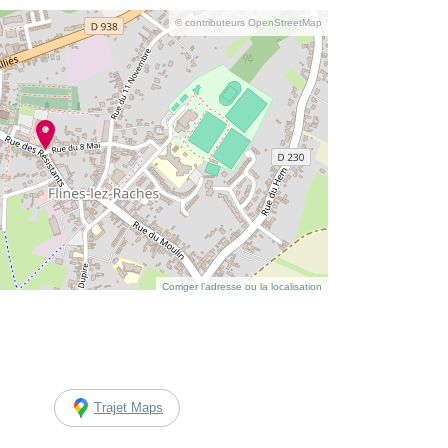
© contributeurs OpenStreetMap
Corriger l’adresse ou la localisation
Trajet Maps