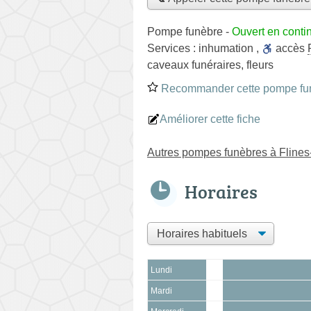
Pompe funèbre
-
Ouvert en conti
Services :
inhumation
,
accès
caveaux funéraires
,
fleurs
Recommander cette pompe fu
Améliorer cette fiche
Autres pompes funèbres à Fline
Horaires
Lundi
Mardi