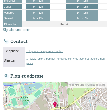
Mercredi
9h - 12h
14h - 18h
Jeudi
9h - 12h
14h - 18h
Vendredi
9h - 12h
14h - 18h
Samedi
9h - 12h
14h - 18h
Dimanche
Fermé
Signaler une erreur
Contact
Téléphone
Téléphoner à la pompe funèbre
www.remory-pompes-funebres.com/nos-agences/agence-hou
Site web
plines
Plan et adresse
© contributeurs OpenStreetMap