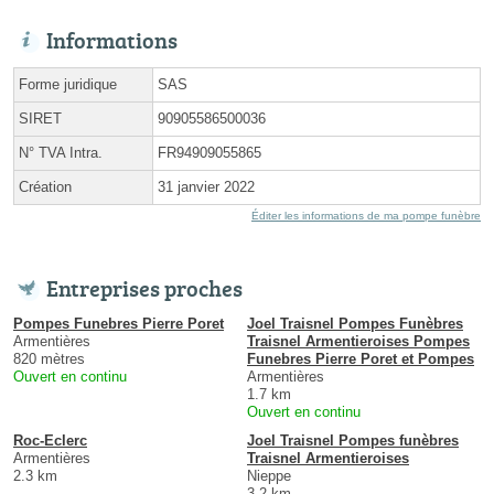
Informations
Forme juridique
SAS
SIRET
90905586500036
N° TVA Intra.
FR94909055865
Création
31 janvier 2022
Éditer les informations de ma pompe funèbre
Entreprises proches
Pompes Funebres Pierre Poret
Joel Traisnel Pompes Funèbres
Armentières
Traisnel Armentieroises Pompes
820 mètres
Funebres Pierre Poret et Pompes
Ouvert en continu
Armentières
1.7 km
Ouvert en continu
Roc-Eclerc
Joel Traisnel Pompes funèbres
Armentières
Traisnel Armentieroises
2.3 km
Nieppe
3.2 km