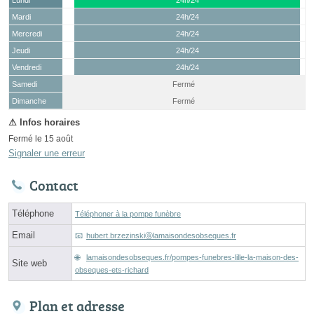
Mardi
24h/24
Mercredi
24h/24
Jeudi
24h/24
Vendredi
24h/24
Samedi
Fermé
(15 août)
Dimanche
Fermé
Fermé le 15 août
Signaler une erreur
Contact
Téléphone
Téléphoner à la pompe funèbre
Email
hubert.brzezinskiⓐlamaisondesobseques.fr
lamaisondesobseques.fr/pompes-funebres-lille-la-maison-des-
Site web
obseques-ets-richard
Plan et adresse