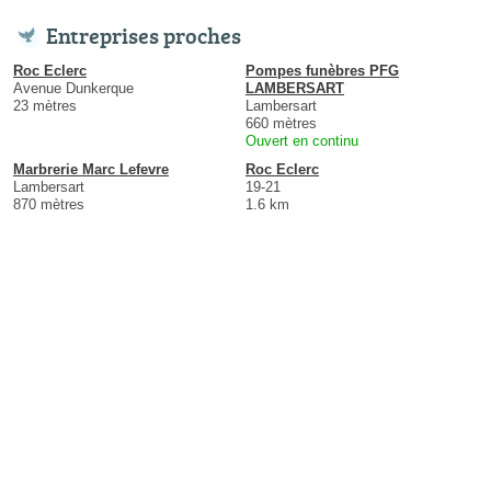
Entreprises proches
Roc Eclerc
Pompes funèbres PFG
Avenue Dunkerque
LAMBERSART
23 mètres
Lambersart
660 mètres
Ouvert en continu
Marbrerie Marc Lefevre
Roc Eclerc
Lambersart
19-21
870 mètres
1.6 km