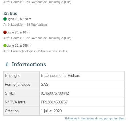
Arrêt Canteleu - 233 Avenue de Dunkerque (Lille)
En bus
Ligne 10, à 570 m
Arrêt Lavoisier - 68 Rue Vaillant
Ligne 76, à 10 m
Arrêt Canteleu - 223 Avenue de Dunkerque (Lille)
Ligne 18, à 588 m
Arrêt Euratechnologies - 2 Avenue des Saules
Informations
Enseigne
Etablissements Richard
Forme juridique
SAS
SIRET
81450075700442
N° TVA Intra.
FR18814500757
Création
1 juillet 2020
Éditer les informations de ma pompe funèbre