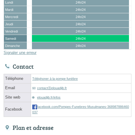
Lundi
24h/24
Mardi
24h/24
Mercredi
24h/24
Jeudi
24h/24
Vendredi
24h/24
Samedi
24h/24
Dimanche
24h/24
Signaler une erreur
Contact
Téléphone
Téléphoner à la pompe funèbre
Email
contactⓐelouadjib.fr
Site web
elouadjib.fr/infos
facebook.com/Pompes-Funebres-Musulmanes-368987886460
Facebook
037
Plan et adresse