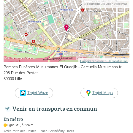
© contributeurs OpenStreetMap
Corriger l’adresse ou la localisation
Pompes Funèbres Musulmanes El Ouadjib - Cercueils Musulmans.fr
208 Rue des Postes
59000 Lille
Trajet Waze
Trajet Maps
Venir en transports en commun
En métro
Ligne M1, à 224 m
Arrêt Porte des Postes - Place Barthélémy Dorez