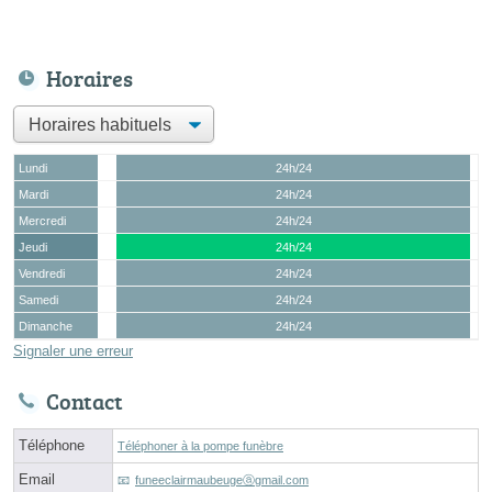
Horaires
Lundi
24h/24
Mardi
24h/24
Mercredi
24h/24
Jeudi
24h/24
Vendredi
24h/24
Samedi
24h/24
Dimanche
24h/24
Signaler une erreur
Contact
Téléphone
Téléphoner à la pompe funèbre
Email
funeeclairmaubeugeⓐgmail.com