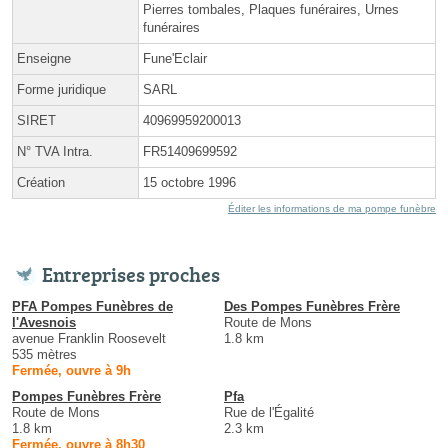
Pierres tombales, Plaques funéraires, Urnes
funéraires
Enseigne
Fune'Eclair
Forme juridique
SARL
SIRET
40969959200013
N° TVA Intra.
FR51409699592
Création
15 octobre 1996
Éditer les informations de ma pompe funèbre
Entreprises proches
PFA Pompes Funèbres de
Des Pompes Funèbres Frère
l'Avesnois
Route de Mons
avenue Franklin Roosevelt
1.8 km
535 mètres
Fermée, ouvre à 9h
Pompes Funèbres Frère
Pfa
Route de Mons
Rue de l'Égalité
1.8 km
2.3 km
Fermée, ouvre à 8h30