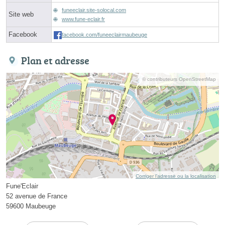
funeeclair.site-solocal.com
Site web
www.fune-eclair.fr
Facebook
facebook.com/funeeclairmaubeuge
Plan et adresse
© contributeurs OpenStreetMap
Corriger l’adresse ou la localisation
Fune'Eclair
52 avenue de France
59600 Maubeuge