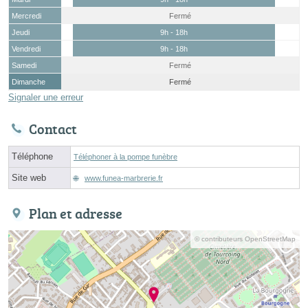
Mercredi
Fermé
Jeudi
9h - 18h
Vendredi
9h - 18h
Samedi
Fermé
Dimanche
Fermé
Signaler une erreur
Contact
Téléphone
Téléphoner à la pompe funèbre
Site web
www.funea-marbrerie.fr
Plan et adresse
© contributeurs OpenStreetMap