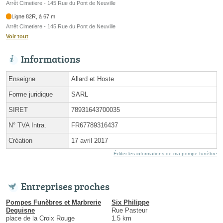
Arrêt Cimetiere - 145 Rue du Pont de Neuville
Ligne 82R, à 67 m
Arrêt Cimetiere - 145 Rue du Pont de Neuville
Voir tout
Informations
Enseigne
Allard et Hoste
Forme juridique
SARL
SIRET
78931643700035
N° TVA Intra.
FR67789316437
Création
17 avril 2017
Éditer les informations de ma pompe funèbre
Entreprises proches
Pompes Funèbres et Marbrerie
Six Philippe
Deguisne
Rue Pasteur
place de la Croix Rouge
1.5 km