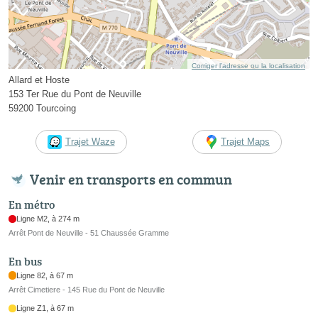
Corriger l’adresse ou la localisation
Allard et Hoste
153 Ter Rue du Pont de Neuville
59200 Tourcoing
Trajet Waze
Trajet Maps
Venir en transports en commun
En métro
Ligne M2, à 274 m
Arrêt Pont de Neuville - 51 Chaussée Gramme
En bus
Ligne 82, à 67 m
Arrêt Cimetiere - 145 Rue du Pont de Neuville
Ligne Z1, à 67 m