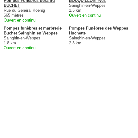
Pompes Funebres Beranrd
BOUQUILLON Yves
BUCHET
Sainghin-en-Weppes
Rue du Général Koenig
1.5 km
665 mètres
Ouvert en continu
Ouvert en continu
Pompes funèbres et marbrerie
Pompes Funèbres des Weppes
Buchet Sainghin en Weppes
Huchette
Sainghin-en-Weppes
Sainghin-en-Weppes
1.8 km
2.3 km
Ouvert en continu