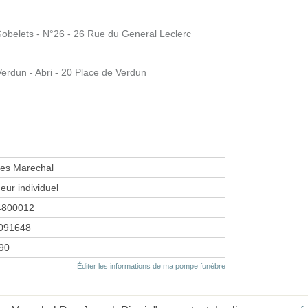
belets - N°26 - 26 Rue du General Leclerc
rdun - Abri - 20 Place de Verdun
ues Marechal
eur individuel
4800012
091648
990
Éditer les informations de ma pompe funèbre