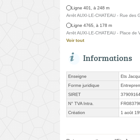
Ligne 401, à 248 m
Arrêt AUXI-LE-CHATEAU - Rue des Go
Ligne 4765, à 178 m
Arrêt AUXI-LE-CHATEAU - Place de Ve
Voir tout
Informations
Enseigne
Ets Jacq
Forme juridique
Entrepren
SIRET
3790916
N° TVA Intra.
FR08379
Création
1 août 1