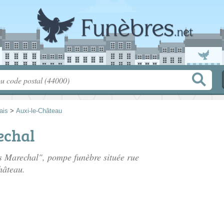
ais
>
Auxi-le-Château
echal
es Marechal", pompe funèbre située
rue
hâteau.