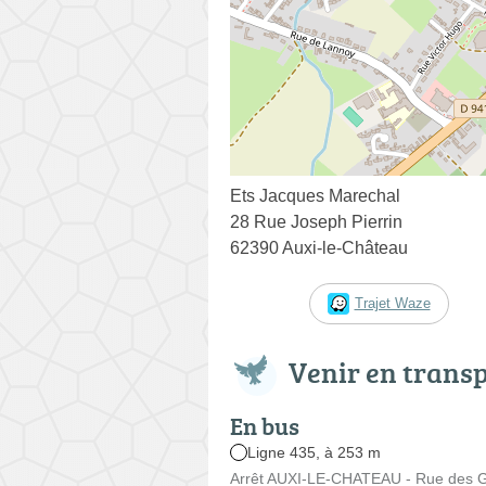
Ets Jacques Marechal
28 Rue Joseph Pierrin
62390 Auxi-le-Château
Trajet Waze
Venir en trans
En bus
Ligne 435, à 253 m
Arrêt AUXI-LE-CHATEAU - Rue des Gob