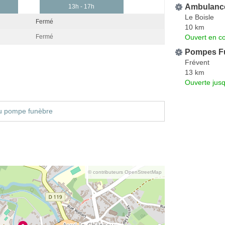
Ambulances
13h - 17h
Le Boisle
Fermé
10 km
Ouvert en co
Fermé
Pompes Fu
Frévent
13 km
Ouverte jus
u pompe funèbre
© contributeurs OpenStreetMap