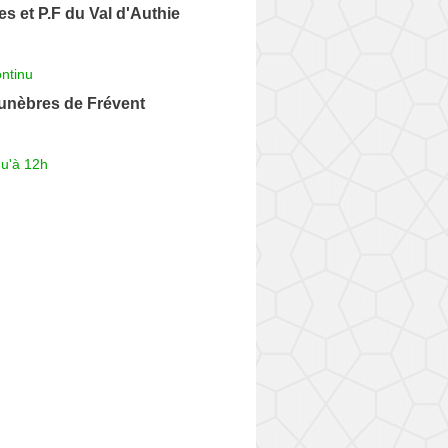
 et P.F du Val d'Authie
ntinu
nèbres de Frévent
qu'à 12h