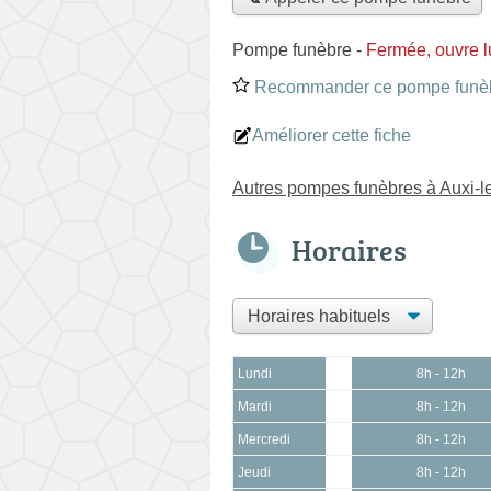
Pompe funèbre
-
Fermée, ouvre l
Recommander ce pompe funè
Améliorer cette fiche
Autres pompes funèbres à Auxi-
Horaires
Lundi
8h - 12h
Mardi
8h - 12h
Mercredi
8h - 12h
Jeudi
8h - 12h