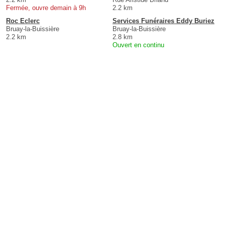
Fermée, ouvre demain à 9h
2.2 km
Roc Eclerc
Services Funéraires Eddy Buriez
Bruay-la-Buissière
Bruay-la-Buissière
2.2 km
2.8 km
Ouvert en continu