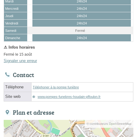
Mardi
24h/24
Mercredi
24h/24
Jeudi
24h/24
Vendredi
24h/24
Samedi
Fermé
(15 août)
Dimanche
24h/24
Fermé le 15 août
Signaler une erreur
Contact
Téléphone
Téléphoner à la pompe funèbre
Site web
www.pompes-funebres-houdain-pffoulon.fr
Plan et adresse
© contributeurs OpenStreetMap