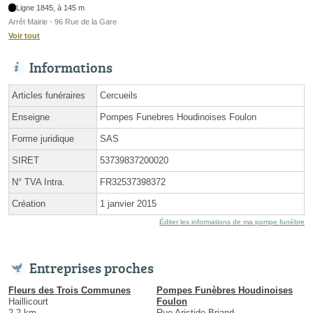
Ligne 1845, à 145 m
Arrêt Mairie - 96 Rue de la Gare
Voir tout
Informations
Articles funéraires
Cercueils
Enseigne
Pompes Funebres Houdinoises Foulon
Forme juridique
SAS
SIRET
53739837200020
N° TVA Intra.
FR32537398372
Création
1 janvier 2015
Éditer les informations de ma pompe funèbre
Entreprises proches
Fleurs des Trois Communes
Pompes Funèbres Houdinoises
Haillicourt
Foulon
2.2 km
Rue Aristide Briand