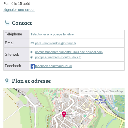
Fermé le 15 août
Signaler une erreur
Contact
Téléphone
Téléphoner à la pompe funèbre
Email
pf-du-montreuilloisⓐorange.fr
pompesfunebresdumontreuillois.site-solocal.com
Site web
pompes-funebres-montreuillois.fr
Facebook
facebook.com/maud62170
Plan et adresse
© contributeurs OpenStreetMap