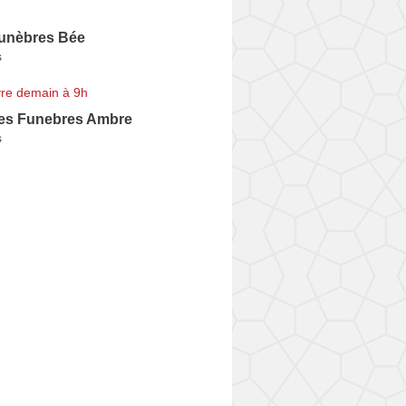
unèbres Bée
s
re demain à 9h
es Funebres Ambre
s