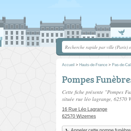
Accueil
>
Hauts-de-France
>
Pas-de-Cal
Pompes Funèbres
Cette fiche présente "Pompes F
située
rue léo lagrange
, 62570 
16 Rue Léo Lagrange
62570 Wizernes
📞 Appeler cette pompe funèbre