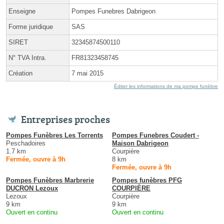
Enseigne
Pompes Funebres Dabrigeon
Forme juridique
SAS
SIRET
32345874500110
N° TVA Intra.
FR81323458745
Création
7 mai 2015
Éditer les informations de ma pompe funèbre
Entreprises proches
Pompes Funèbres Les Torrents
Pompes Funebres Coudert -
Peschadoires
Maison Dabrigeon
1.7 km
Courpière
Fermée, ouvre à 9h
8 km
Fermée, ouvre à 9h
Pompes Funèbres Marbrerie
Pompes funèbres PFG
DUCRON Lezoux
COURPIÈRE
Lezoux
Courpière
9 km
9 km
Ouvert en continu
Ouvert en continu