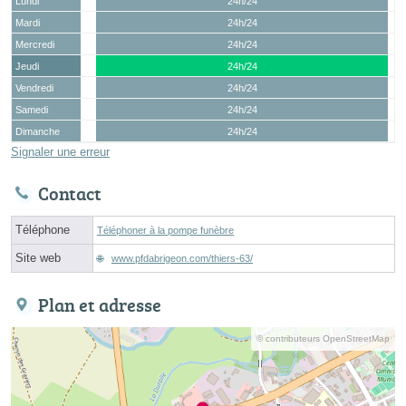
Lundi
24h/24
Mardi
24h/24
Mercredi
24h/24
Jeudi
24h/24
Vendredi
24h/24
Samedi
24h/24
Dimanche
24h/24
Signaler une erreur
Contact
Téléphone
Téléphoner à la pompe funèbre
Site web
www.pfdabrigeon.com/thiers-63/
Plan et adresse
© contributeurs OpenStreetMap