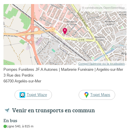
© contributeurs OpenStreetMap
Corriger l’adresse ou la localisation
Pompes Funèbres JF.A Autones | Marbrerie Funéraire | Argelès-sur-Mer
3 Rue des Perdrix
66700 Argelès-sur-Mer
Trajet Waze
Trajet Maps
Venir en transports en commun
En bus
Ligne 540, à 815 m