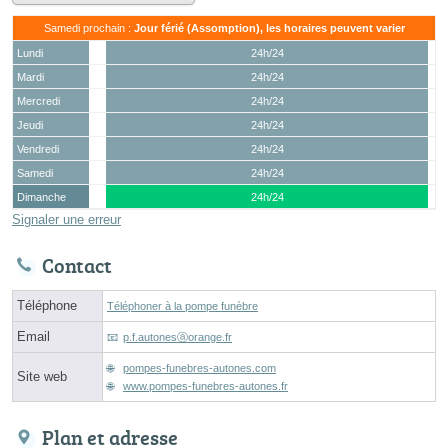
Samedi prochain :
Jour férié (Assomption), les horaires peuvent varier
Lundi
24h/24
Mardi
24h/24
Mercredi
24h/24
Jeudi
24h/24
Vendredi
24h/24
Samedi
24h/24
Dimanche
24h/24
Signaler une erreur
Contact
Téléphone
Téléphoner à la pompe funèbre
Email
p.f.autonesⓐorange.fr
pompes-funebres-autones.com
Site web
www.pompes-funebres-autones.fr
Plan et adresse