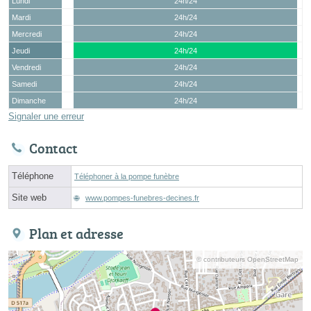
Lundi
24h/24
Mardi
24h/24
Mercredi
24h/24
Jeudi
24h/24
Vendredi
24h/24
Samedi
24h/24
Dimanche
24h/24
Signaler une erreur
Contact
Téléphone
Téléphoner à la pompe funèbre
Site web
www.pompes-funebres-decines.fr
Plan et adresse
© contributeurs OpenStreetMap