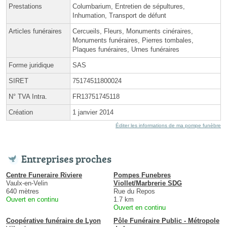
Prestations
Columbarium, Entretien de sépultures,
Inhumation, Transport de défunt
Articles funéraires
Cercueils, Fleurs, Monuments cinéraires,
Monuments funéraires, Pierres tombales,
Plaques funéraires, Urnes funéraires
Forme juridique
SAS
SIRET
75174511800024
N° TVA Intra.
FR13751745118
Création
1 janvier 2014
Éditer les informations de ma pompe funèbre
Entreprises proches
Centre Funeraire Riviere
Pompes Funebres
Vaulx-en-Velin
Viollet/Marbrerie SDG
640 mètres
Rue du Repos
Ouvert en continu
1.7 km
Ouvert en continu
Coopérative funéraire de Lyon
Pôle Funéraire Public - Métropole