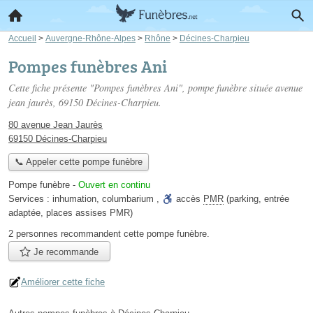
Accueil
>
Auvergne-Rhône-Alpes
>
Rhône
>
Décines-Charpieu
Pompes funèbres Ani
Cette fiche présente "Pompes funèbres Ani", pompe funèbre située
avenue
jean jaurès
, 69150 Décines-Charpieu.
80 avenue Jean Jaurès
69150 Décines-Charpieu
📞 Appeler cette pompe funèbre
Pompe funèbre
-
Ouvert en continu
Services :
inhumation
,
columbarium
,
accès
PMR
(parking, entrée
adaptée, places assises PMR)
2 personnes
recommandent
cette pompe funèbre.
Je recommande
Améliorer cette fiche