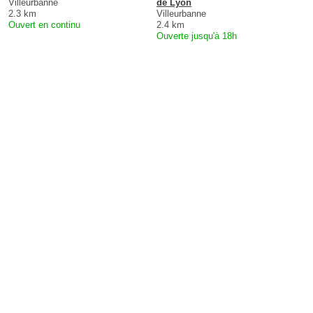
Villeurbanne
de Lyon
2.3 km
Villeurbanne
Ouvert en continu
2.4 km
Ouverte jusqu'à 18h