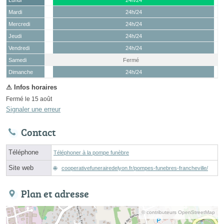
Mardi
24h/24
Mercredi
24h/24
Jeudi
24h/24
Vendredi
24h/24
Samedi
Fermé
(15 août)
Dimanche
24h/24
Fermé le 15 août
Signaler une erreur
Contact
Téléphone
Téléphoner à la pompe funèbre
Site web
cooperativefunerairedelyon.fr/pompes-funebres-francheville/
Plan et adresse
© contributeurs OpenStreetMap