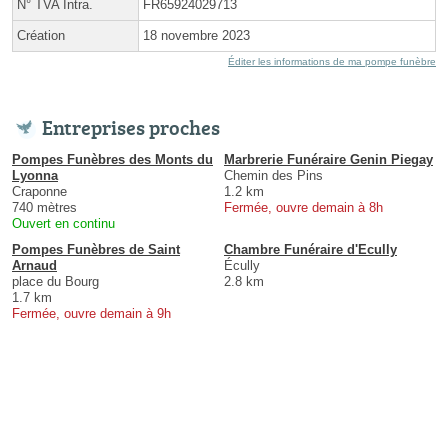
N° TVA Intra.
FR65924029713
Création
18 novembre 2023
Éditer les informations de ma pompe funèbre
Entreprises proches
Pompes Funèbres des Monts du
Marbrerie Funéraire Genin Piegay
Lyonna
Chemin des Pins
Craponne
1.2 km
740 mètres
Fermée, ouvre demain à 8h
Ouvert en continu
Pompes Funèbres de Saint
Chambre Funéraire d'Ecully
Arnaud
Écully
place du Bourg
2.8 km
1.7 km
Fermée, ouvre demain à 9h