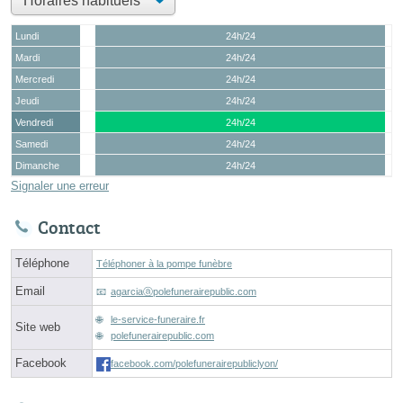
Lundi
24h/24
Mardi
24h/24
Mercredi
24h/24
Jeudi
24h/24
Vendredi
24h/24
Samedi
24h/24
Dimanche
24h/24
Signaler une erreur
Contact
Téléphone
Téléphoner à la pompe funèbre
Email
agarciaⓐpolefunerairepublic.com
le-service-funeraire.fr
Site web
polefunerairepublic.com
Facebook
facebook.com/polefunerairepubliclyon/