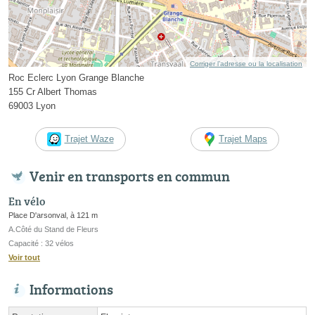
Corriger l’adresse ou la localisation
Roc Eclerc Lyon Grange Blanche
155 Cr Albert Thomas
69003 Lyon
Trajet Waze
Trajet Maps
Venir en transports en commun
En vélo
Place D'arsonval, à 121 m
A.Côté du Stand de Fleurs
Capacité : 32 vélos
Voir tout
Informations