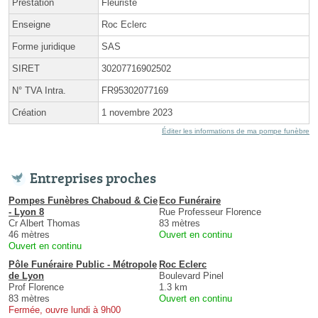
Prestation
Fleuriste
Enseigne
Roc Eclerc
Forme juridique
SAS
SIRET
30207716902502
N° TVA Intra.
FR95302077169
Création
1 novembre 2023
Éditer les informations de ma pompe funèbre
Entreprises proches
Pompes Funèbres Chaboud & Cie
Eco Funéraire
- Lyon 8
Rue Professeur Florence
Cr Albert Thomas
83 mètres
46 mètres
Ouvert en continu
Ouvert en continu
Pôle Funéraire Public - Métropole
Roc Eclerc
de Lyon
Boulevard Pinel
Prof Florence
1.3 km
83 mètres
Ouvert en continu
Fermée, ouvre lundi à 9h00