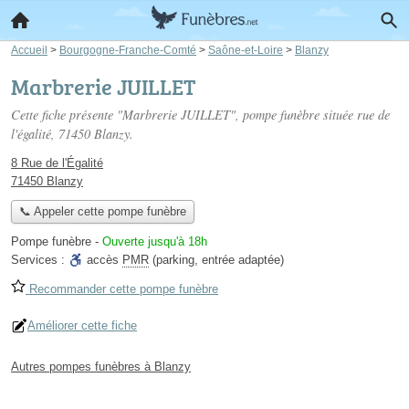
Accueil
>
Bourgogne-Franche-Comté
>
Saône-et-Loire
>
Blanzy
Marbrerie JUILLET
Cette fiche présente "Marbrerie JUILLET", pompe funèbre située
rue de
l'égalité
, 71450 Blanzy.
8 Rue de l'Égalité
71450 Blanzy
📞 Appeler cette pompe funèbre
Pompe funèbre
-
Ouverte jusqu'à 18h
Services :
accès
PMR
(parking, entrée adaptée)
Recommander cette pompe funèbre
Améliorer cette fiche
Autres pompes funèbres à Blanzy