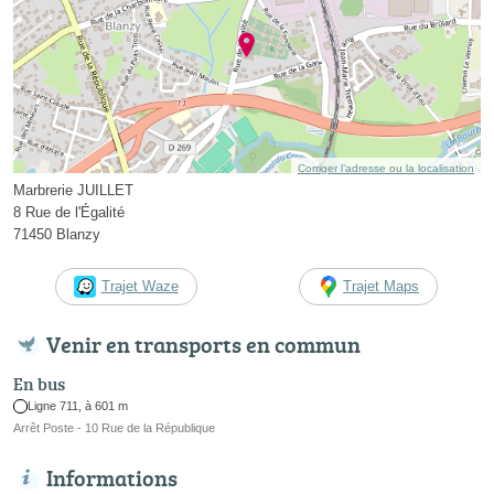
Corriger l’adresse ou la localisation
Marbrerie JUILLET
8 Rue de l'Égalité
71450 Blanzy
Trajet Waze
Trajet Maps
Venir en transports en commun
En bus
Ligne 711, à 601 m
Arrêt Poste - 10 Rue de la République
Informations