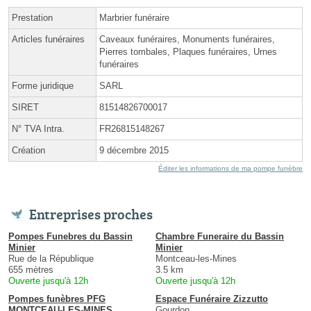
Prestation
Marbrier funéraire
Articles funéraires
Caveaux funéraires, Monuments funéraires,
Pierres tombales, Plaques funéraires, Urnes
funéraires
Forme juridique
SARL
SIRET
81514826700017
N° TVA Intra.
FR26815148267
Création
9 décembre 2015
Éditer les informations de ma pompe funèbre
Entreprises proches
Pompes Funebres du Bassin
Chambre Funeraire du Bassin
Minier
Minier
Rue de la République
Montceau-les-Mines
655 mètres
3.5 km
Ouverte jusqu'à 12h
Ouverte jusqu'à 12h
Pompes funèbres PFG
Espace Funéraire Zizzutto
MONTCEAU-LES-MINES
Gourdon