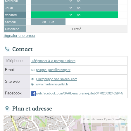
Mercredi
8h - 18h
Jeudi
8h - 18h
Vendredi
8h - 18h
Samedi
8h - 12h
Dimanche
Fermé
Signaler une erreur
Contact
Téléphone
Téléphoner à la pompe funèbre
Email
philippe-juilletⓐorange.fr
juilletphilippe.site-solocal.com
Site web
www.marbrerie-juillet.fr
Facebook
web.facebook.com/SARL-marbrerie-juillet-347023892465944/
Plan et adresse
© contributeurs OpenStreetMap