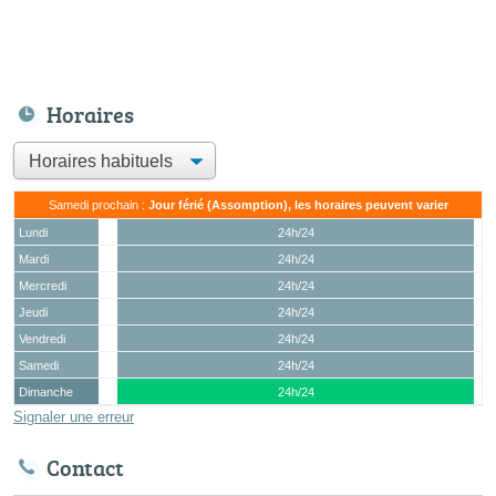
Horaires
Samedi prochain :
Jour férié (Assomption), les horaires peuvent varier
Lundi
24h/24
Mardi
24h/24
Mercredi
24h/24
Jeudi
24h/24
Vendredi
24h/24
Samedi
24h/24
Dimanche
24h/24
Signaler une erreur
Contact