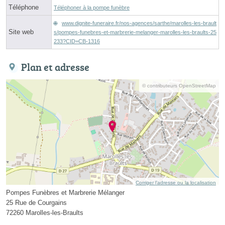
Téléphone
Téléphoner à la pompe funèbre
www.dignite-funeraire.fr/nos-agences/sarthe/marolles-les-brault
Site web
s/pompes-funebres-et-marbrerie-melanger-marolles-les-braults-25
233?CID=CB-1316
Plan et adresse
© contributeurs OpenStreetMap
Corriger l’adresse ou la localisation
Pompes Funèbres et Marbrerie Mélanger
25 Rue de Courgains
72260 Marolles-les-Braults