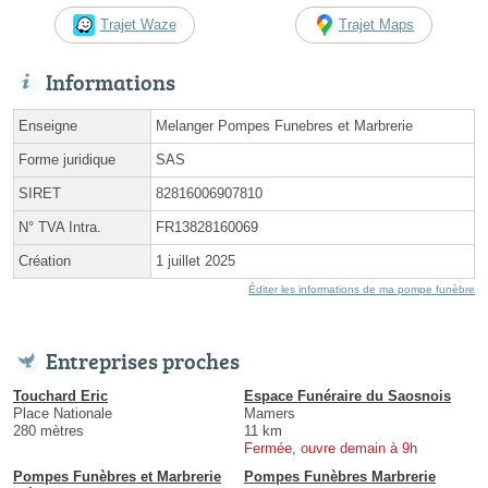
Trajet Waze
Trajet Maps
Informations
Enseigne
Melanger Pompes Funebres et Marbrerie
Forme juridique
SAS
SIRET
82816006907810
N° TVA Intra.
FR13828160069
Création
1 juillet 2025
Éditer les informations de ma pompe funèbre
Entreprises proches
Touchard Eric
Espace Funéraire du Saosnois
Place Nationale
Mamers
280 mètres
11 km
Fermée, ouvre demain à 9h
Pompes Funèbres et Marbrerie
Pompes Funèbres Marbrerie