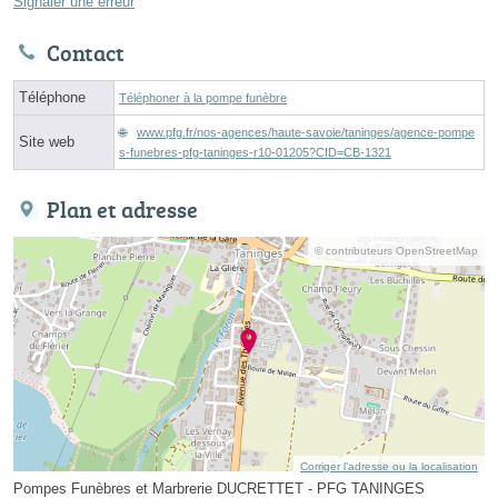
Signaler une erreur
Contact
Téléphone
Téléphoner à la pompe funèbre
www.pfg.fr/nos-agences/haute-savoie/taninges/agence-pompe
Site web
s-funebres-pfg-taninges-r10-01205?CID=CB-1321
Plan et adresse
© contributeurs OpenStreetMap
Corriger l’adresse ou la localisation
Pompes Funèbres et Marbrerie DUCRETTET - PFG TANINGES