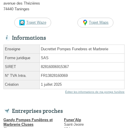
avenue des Thézières
74440 Taninges
Trajet Waze
Trajet Maps
Informations
Enseigne
Ducrettet Pompes Funebres et Marbrerie
Forme juridique
SAS
SIRET
82816006915367
N° TVA Intra.
FR13828160069
Création
1 juillet 2025
Éditer les informations de ma pompe funèbre
Entreprises proches
Gandy Pompes Funèbres et
Funer'Alp
Marbrerie Cluses
Saint-Jeoire