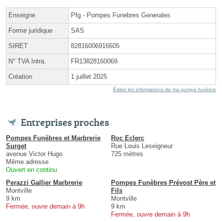
Enseigne
Pfg - Pompes Funebres Generales
Forme juridique
SAS
SIRET
82816006916605
N° TVA Intra.
FR13828160069
Création
1 juillet 2025
Éditer les informations de ma pompe funèbre
Entreprises proches
Pompes Funèbres et Marbrerie
Roc Eclerc
Surget
Rue Louis Leseigneur
avenue Victor Hugo
725 mètres
Même adresse
Ouvert en continu
Perazzi Gallier Marbrerie
Pompes Funèbres Prévost Père et
Montville
Fils
9 km
Montville
Fermée, ouvre demain à 9h
9 km
Fermée, ouvre demain à 9h