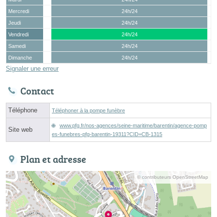
Mercredi
24h/24
Jeudi
24h/24
Vendredi
24h/24
Samedi
24h/24
Dimanche
24h/24
Signaler une erreur
Contact
Téléphone
Téléphoner à la pompe funèbre
www.pfg.fr/nos-agences/seine-maritime/barentin/agence-pomp
Site web
es-funebres-pfg-barentin-19311?CID=CB-1315
Plan et adresse
© contributeurs OpenStreetMap