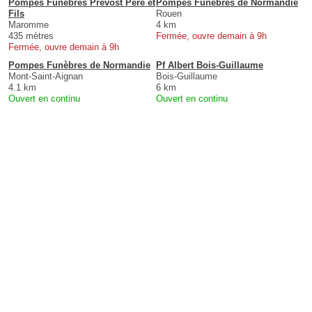
Pompes Funèbres Prévost Père et
Pompes Funèbres de Normandie
Fils
Rouen
Maromme
4 km
435 mètres
Fermée, ouvre demain à 9h
Fermée, ouvre demain à 9h
Pompes Funèbres de Normandie
Pf Albert Bois-Guillaume
Mont-Saint-Aignan
Bois-Guillaume
4.1 km
6 km
Ouvert en continu
Ouvert en continu