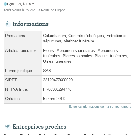
Ligne 529, à 118 m
Arrêt Moulin à Poudre - 3 Route de Dieppe
Informations
Prestations
Columbarium, Contrats d'obsèques, Entretien de
sépultures, Marbrier funéraire
Articles funéraires
Fleurs, Monuments cinéraires, Monuments
funéraires, Pierres tombales, Plaques funéraires,
Urnes funéraires
Forme juridique
SAS
SIRET
38129477600020
N° TVA Intra.
FR06381294776
Création
5 mars 2013
Éditer les informations de ma pompe funèbre
Entreprises proches