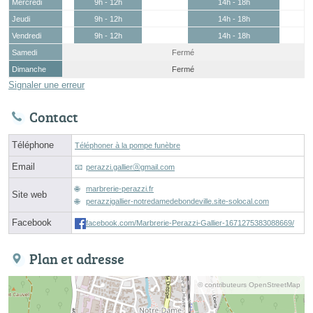
Mercredi
9h - 12h
14h - 18h
Jeudi
9h - 12h
14h - 18h
Vendredi
9h - 12h
14h - 18h
Samedi
Fermé
Dimanche
Fermé
Signaler une erreur
Contact
Téléphone
Téléphoner à la pompe funèbre
Email
perazzi.gallierⓐgmail.com
marbrerie-perazzi.fr
Site web
perazzigallier-notredamedebondeville.site-solocal.com
Facebook
facebook.com/Marbrerie-Perazzi-Gallier-1671275383088669/
Plan et adresse
© contributeurs OpenStreetMap