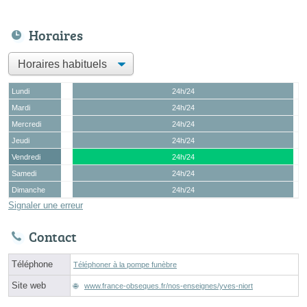
Horaires
Lundi
24h/24
Mardi
24h/24
Mercredi
24h/24
Jeudi
24h/24
Vendredi
24h/24
Samedi
24h/24
Dimanche
24h/24
Signaler une erreur
Contact
Téléphone
Téléphoner à la pompe funèbre
Site web
www.france-obseques.fr/nos-enseignes/yves-niort