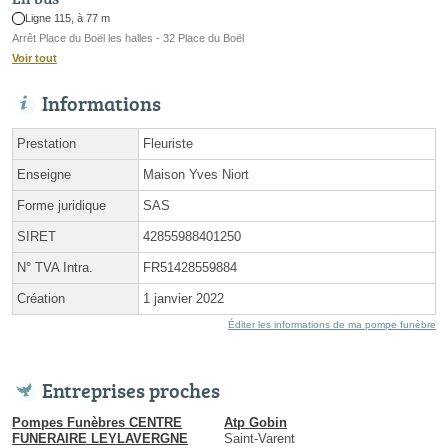
Ligne 115, à 77 m
Arrêt Place du Boël les halles - 32 Place du Boël
Voir tout
Informations
Prestation
Fleuriste
Enseigne
Maison Yves Niort
Forme juridique
SAS
SIRET
42855988401250
N° TVA Intra.
FR51428559884
Création
1 janvier 2022
Éditer les informations de ma pompe funèbre
Entreprises proches
Pompes Funèbres CENTRE
Atp Gobin
FUNERAIRE LEYLAVERGNE
Saint-Varent