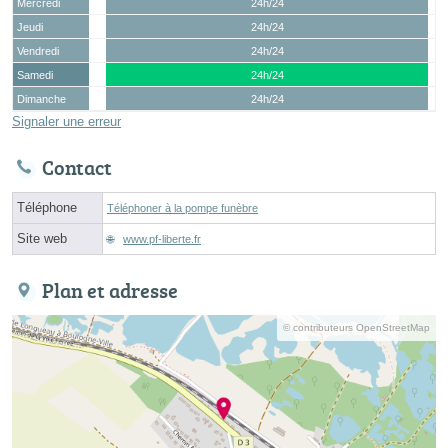
Mercredi
24h/24
Jeudi
24h/24
Vendredi
24h/24
Samedi
24h/24
Dimanche
24h/24
Signaler une erreur
Contact
Téléphone
Téléphoner à la pompe funèbre
Site web
www.pf-liberte.fr
Plan et adresse
© contributeurs OpenStreetMap