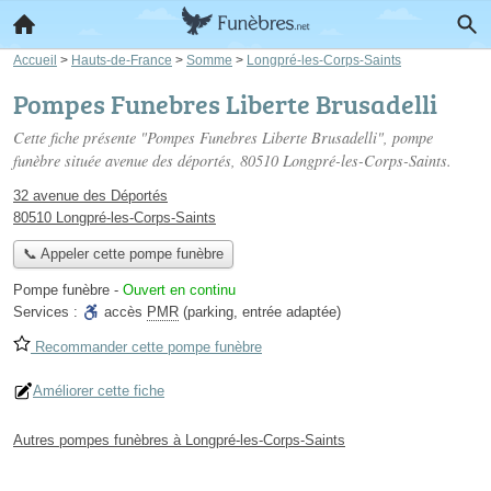
Accueil
>
Hauts-de-France
>
Somme
>
Longpré-les-Corps-Saints
Pompes Funebres Liberte Brusadelli
Cette fiche présente "Pompes Funebres Liberte Brusadelli", pompe
funèbre située
avenue des déportés
, 80510 Longpré-les-Corps-Saints.
32 avenue des Déportés
80510 Longpré-les-Corps-Saints
📞 Appeler cette pompe funèbre
Pompe funèbre
-
Ouvert en continu
Services :
accès
PMR
(parking, entrée adaptée)
Recommander cette pompe funèbre
Améliorer cette fiche
Autres pompes funèbres à Longpré-les-Corps-Saints