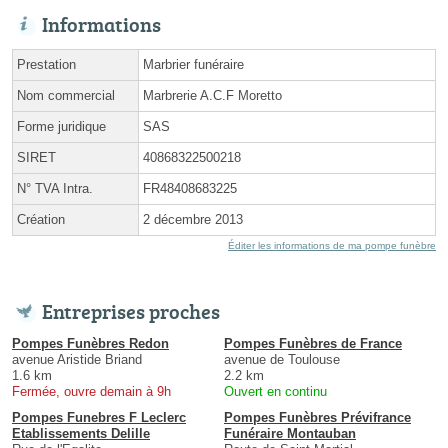
Informations
Prestation
Marbrier funéraire
Nom commercial
Marbrerie A.C.F Moretto
Forme juridique
SAS
SIRET
40868322500218
N° TVA Intra.
FR48408683225
Création
2 décembre 2013
Éditer les informations de ma pompe funèbre
Entreprises proches
Pompes Funèbres Redon
Pompes Funèbres de France
avenue Aristide Briand
avenue de Toulouse
1.6 km
2.2 km
Fermée, ouvre demain à 9h
Ouvert en continu
Pompes Funebres F Leclerc
Pompes Funèbres Prévifrance
Etablissements Delille
Funéraire Montauban