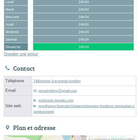
Lundi
24h/24
Mardi
24h/24
Mercredi
24h/24
Jeudi
24h/24
Vendredi
24h/24
Samedi
24h/24
Dimanche
24h/24
Signaler une erreur
Contact
Téléphone
Téléphoner à la pompe funèbre
Email
novarinobmcⓐgmail.com
marbrerie-moretto.com
Site web
previfrance-funeraire.fr/agence/pompes-funebres-montauban-c
astelsarrasin/
Plan et adresse
© contributeurs OpenStreetMap