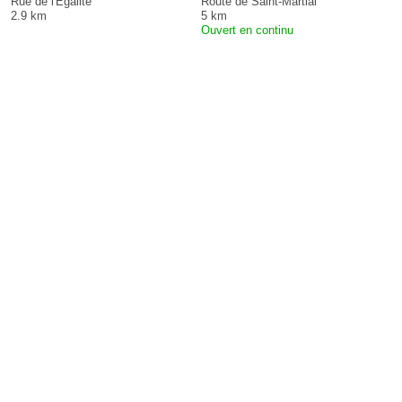
Rue de l'Egalite
Route de Saint-Martial
2.9 km
5 km
Ouvert en continu