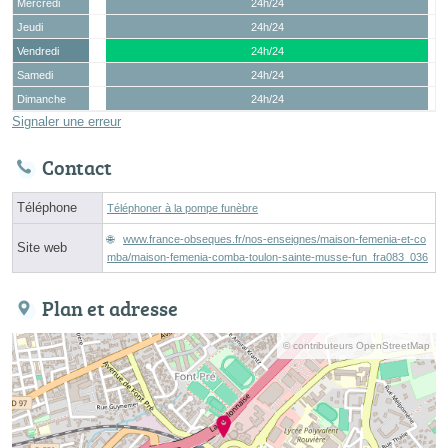
Mercredi
24h/24
Jeudi
24h/24
Vendredi
24h/24
Samedi
24h/24
Dimanche
24h/24
Signaler une erreur
Contact
Téléphone
Téléphoner à la pompe funèbre
www.france-obseques.fr/nos-enseignes/maison-femenia-et-co
Site web
mba/maison-femenia-comba-toulon-sainte-musse-fun_fra083_036
Plan et adresse
© contributeurs OpenStreetMap