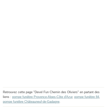
Retrouvez cette page "Devel Fun Chemin des Oliviers" en partant des
liens :
pompe funèbre Provence-Alpes-Côte d'Azur
,
pompe funèbre 84
,
pompe funèbre Châteauneuf-de-Gadagne
.