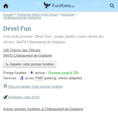
Accueil
>
Provence-Alpes-Côte d'Azur
>
Vaucluse
>
Châteauneuf-de-Gadagne
Devel Fun
Cette fiche présente "Devel Fun", pompe funèbre située
chemin des
oliviers
, 84470 Châteauneuf-de-Gadagne.
148 Chemin des Oliviers
84470 Châteauneuf-de-Gadagne
📞 Appeler cette pompe funèbre
Pompe funèbre -
artisan
-
Ouverte jusqu'à 22h
Services :
accès
PMR
(parking, entrée adaptée)
Recommander cette pompe funèbre
Améliorer cette fiche
Autres pompes funèbres à Châteauneuf-de-Gadagne