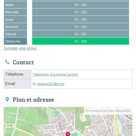
Mardi
7h - 22h
Mercredi
7h - 22h
Jeudi
7h - 22h
Vendredi
7h - 22h
Samedi
7h - 22h
Dimanche
7h - 22h
Signaler une erreur
Contact
Téléphone
Téléphoner à la pompe funèbre
Email
philippeⓐrollet.org
Plan et adresse
© contributeurs OpenStreetMap