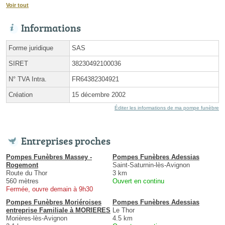
Voir tout
Informations
Forme juridique
SAS
SIRET
38230492100036
N° TVA Intra.
FR64382304921
Création
15 décembre 2002
Éditer les informations de ma pompe funèbre
Entreprises proches
Pompes Funèbres Massey -
Pompes Funèbres Adessias
Rogemont
Saint-Saturnin-lès-Avignon
Route du Thor
3 km
560 mètres
Ouvert en continu
Fermée, ouvre demain à 9h30
Pompes Funèbres Moriéroises
Pompes Funèbres Adessias
entreprise Familiale à MORIERES
Le Thor
Morières-lès-Avignon
4.5 km