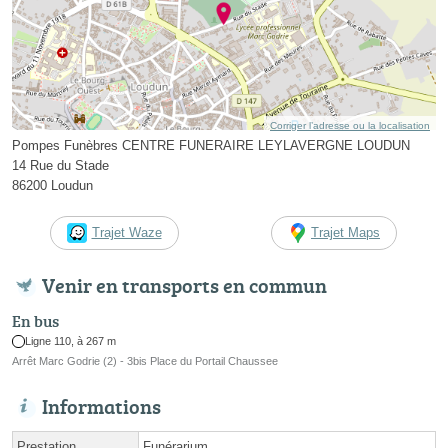
Corriger l’adresse ou la localisation
Pompes Funèbres CENTRE FUNERAIRE LEYLAVERGNE LOUDUN
14 Rue du Stade
86200 Loudun
Trajet Waze
Trajet Maps
Venir en transports en commun
En bus
Ligne 110, à 267 m
Arrêt Marc Godrie (2) - 3bis Place du Portail Chaussee
Informations
Prestation
Funérarium