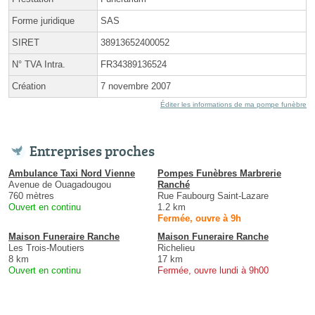
Forme juridique
SAS
SIRET
38913652400052
N° TVA Intra.
FR34389136524
Création
7 novembre 2007
Éditer les informations de ma pompe funèbre
Entreprises proches
Ambulance Taxi Nord Vienne
Pompes Funèbres Marbrerie
Avenue de Ouagadougou
Ranché
760 mètres
Rue Faubourg Saint-Lazare
Ouvert en continu
1.2 km
Fermée, ouvre à 9h
Maison Funeraire Ranche
Maison Funeraire Ranche
Les Trois-Moutiers
Richelieu
8 km
17 km
Ouvert en continu
Fermée, ouvre lundi à 9h00