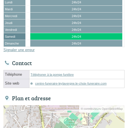
Lundi
24h/24
Mardi
24h/24
Mercredi
24h/24
Jeudi
24h/24
Vendredi
24h/24
Samedi
24h/24
Dimanche
24h/24
Signaler une erreur
Contact
Téléphone
Téléphoner à la pompe funèbre
Site web
centre-funeraire-leylavergne.le-choix-funeraire.com
Plan et adresse
© contributeurs OpenStreetMap