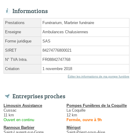
Informations
Prestations
Funérarium, Marbrier funéraire
Enseigne
Ambulances Chalusiennes
Forme juridique
SAS
SIRET
84274776800021
N° TVA Intra.
FR08842747768
Création
1 novembre 2018
Éditer les informations de ma pompe funèbre
Entreprises proches
Limousin Assistance
Pompes Funèbres de la Coquille
Cussac
La Coquille
11 km
12 km
Ouvert en continu
Fermée, ouvre à 9h
Rannoux Barbier
Mérigot
Saint-Laurent-sur-Gorre
Saint-Priest-sous-Aixe