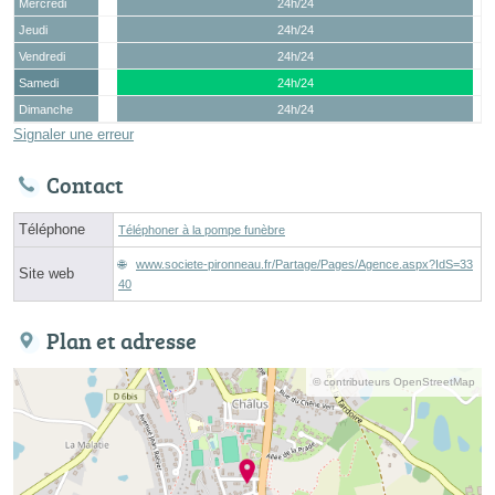
Mercredi
24h/24
Jeudi
24h/24
Vendredi
24h/24
Samedi
24h/24
Dimanche
24h/24
Signaler une erreur
Contact
Téléphone
Téléphoner à la pompe funèbre
www.societe-pironneau.fr/Partage/Pages/Agence.aspx?IdS=33
Site web
40
Plan et adresse
© contributeurs OpenStreetMap