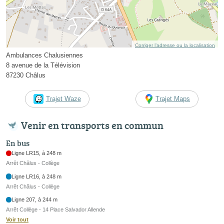
Corriger l’adresse ou la localisation
Ambulances Chalusiennes
8 avenue de la Télévision
87230 Châlus
Trajet Waze
Trajet Maps
Venir en transports en commun
En bus
Ligne LR15, à 248 m
Arrêt Châlus - Collège
Ligne LR16, à 248 m
Arrêt Châlus - Collège
Ligne 207, à 244 m
Arrêt Collège - 14 Place Salvador Allende
Voir tout