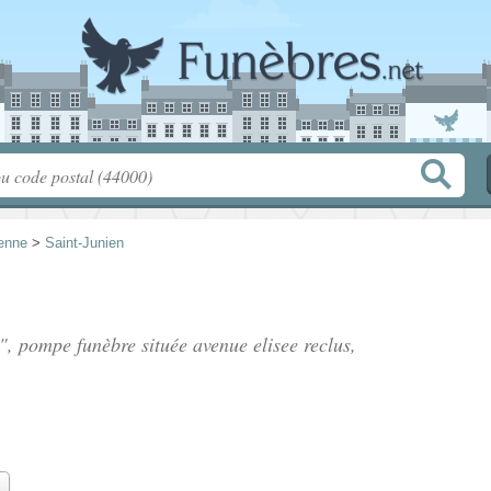
enne
>
Saint-Junien
c", pompe funèbre située
avenue elisee reclus
,