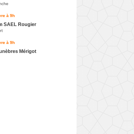
anche
re à 9h
m SAEL Rougier
rt
re à 9h
nèbres Mérigot