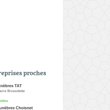
reprises proches
unèbres TAT
erre Brossolette
ntinu
nèbres Choisnet