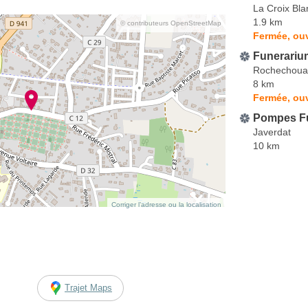
La Croix Bl
1.9 km
© contributeurs OpenStreetMap
Fermée, ouv
Funerariu
Rochechoua
8 km
Fermée, ouv
Pompes Fu
Javerdat
10 km
Corriger l’adresse ou la localisation
Trajet Maps