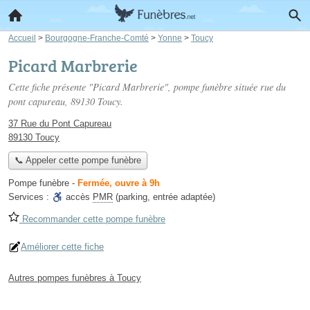
Accueil
>
Bourgogne-Franche-Comté
>
Yonne
>
Toucy
Picard Marbrerie
Cette fiche présente "Picard Marbrerie", pompe funèbre située
rue du
pont capureau
, 89130 Toucy.
37 Rue du Pont Capureau
89130 Toucy
📞 Appeler cette pompe funèbre
Pompe funèbre
-
Fermée, ouvre à 9h
Services :
accès
PMR
(parking, entrée adaptée)
Recommander cette pompe funèbre
Améliorer cette fiche
Autres pompes funèbres à Toucy