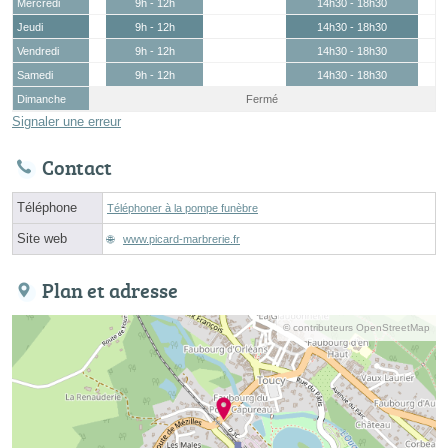
Mercredi
9h - 12h
14h30 - 18h30
Jeudi
9h - 12h
14h30 - 18h30
Vendredi
9h - 12h
14h30 - 18h30
Samedi
9h - 12h
14h30 - 18h30
Dimanche
Fermé
Signaler une erreur
Contact
Téléphone
Téléphoner à la pompe funèbre
Site web
www.picard-marbrerie.fr
Plan et adresse
© contributeurs OpenStreetMap