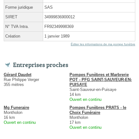
Forme juridique
SAS
SIRET
34999836900012
N° TVA Intra.
FR92349998369
Création
1 janvier 1989
Éditer les informations de ma pompe funèbre
Entreprises proches
Gérard Daudet
Pompes Funèbres et Marbrerie
Rue Philippe Verger
POT - PFG SAINT-SAUVEUR-EN-
355 mètres
PUISAYE
Saint-Sauveur-en-Puisaye
14 km
Ouvert en continu
Mg Funeraire
Pompes Funèbres PRATS - le
Montholon
Choix Funéraire
16 km
Montholon
Ouvert en continu
17 km
Ouvert en continu