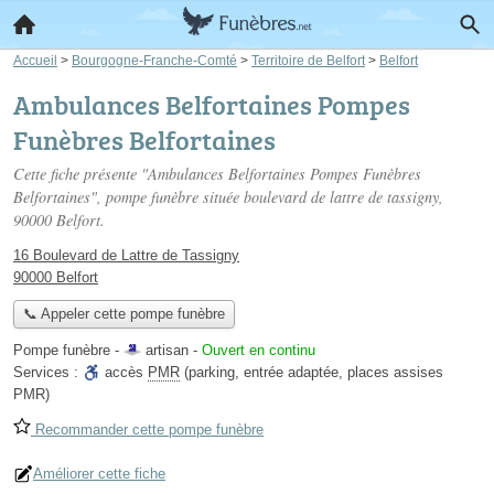
Accueil
>
Bourgogne-Franche-Comté
>
Territoire de Belfort
>
Belfort
Ambulances Belfortaines Pompes
Funèbres Belfortaines
Cette fiche présente "Ambulances Belfortaines Pompes Funèbres
Belfortaines", pompe funèbre située
boulevard de lattre de tassigny
,
90000 Belfort.
16 Boulevard de Lattre de Tassigny
90000 Belfort
📞 Appeler cette pompe funèbre
Pompe funèbre -
artisan
-
Ouvert en continu
Services :
accès
PMR
(parking, entrée adaptée, places assises
PMR)
Recommander cette pompe funèbre
Améliorer cette fiche