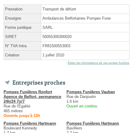
Prestation
Transport de défunt
Enseigne
Ambulances Belfortaines Pompes Fune
Forme juridique
SARL
SIRET
50055300300020
N° TVA Intra.
FR81500553003
Création
1 juillet 2010
Éditer les informations de ma pompe funèbre
Entreprises proches
Pompes Funèbres Ronfort
Pompes Funèbres Vauban
Agence de Belfort, permanence
Rue de Danjoutin
24h/24 7jr/7
1.6 km
Rue de l'Égalité
Ouvert en continu
465 mètres
Ouverte jusqu'à 12h
Pompes Funèbres Hartmann
Pompes Funèbres Hartmann
Boulevard Kennedy
Bavilliers
1.7 km
2.7 km