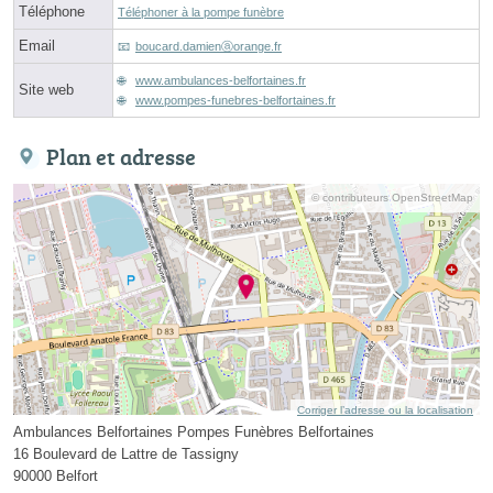
Téléphone
Téléphoner à la pompe funèbre
Email
boucard.damienⓐorange.fr
www.ambulances-belfortaines.fr
Site web
www.pompes-funebres-belfortaines.fr
Plan et adresse
© contributeurs OpenStreetMap
Corriger l’adresse ou la localisation
Ambulances Belfortaines Pompes Funèbres Belfortaines
16 Boulevard de Lattre de Tassigny
90000 Belfort