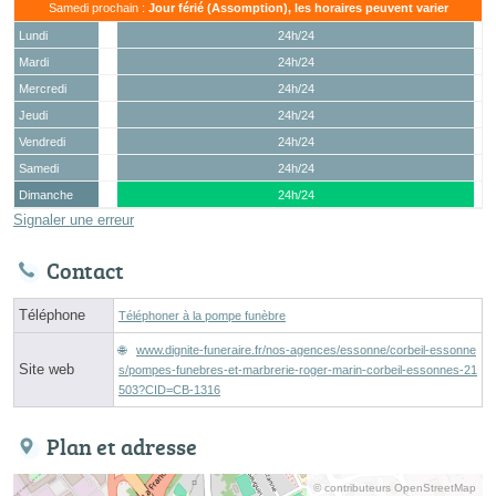
Samedi prochain :
Jour férié (Assomption), les horaires peuvent varier
Lundi
24h/24
Mardi
24h/24
Mercredi
24h/24
Jeudi
24h/24
Vendredi
24h/24
Samedi
24h/24
Dimanche
24h/24
Signaler une erreur
Contact
Téléphone
Téléphoner à la pompe funèbre
www.dignite-funeraire.fr/nos-agences/essonne/corbeil-essonne
Site web
s/pompes-funebres-et-marbrerie-roger-marin-corbeil-essonnes-21
503?CID=CB-1316
Plan et adresse
© contributeurs OpenStreetMap