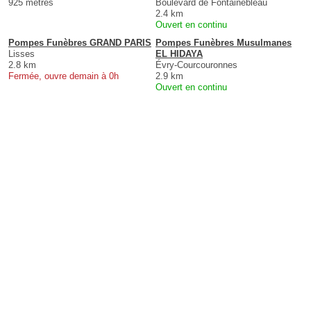
925 mètres
Boulevard de Fontainebleau
2.4 km
Ouvert en continu
Pompes Funèbres GRAND PARIS
Pompes Funèbres Musulmanes
Lisses
EL HIDAYA
2.8 km
Évry-Courcouronnes
Fermée, ouvre demain à 0h
2.9 km
Ouvert en continu