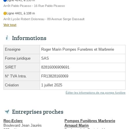
Arrêt Pablo Picasso - 16 Rue Pablo Picasso
Ligne 4401, à 108 m
Arrêt Lycée Robert Doisneau - 89 Avenue Serge Dassault
Voir tout
Informations
Enseigne
Roger Marin Pompes Funebres et Marbrerie
Forme juridique
SAS
SIRET
82816006909691
N° TVA Intra.
FR13828160069
Création
1 juillet 2025
Éditer les informations de ma pompe funèbre
Entreprises proches
Roc-Eclerc
Pompes Funèbres Marbrerie
Boulevard Jean Jaurès
Arnaud Marin