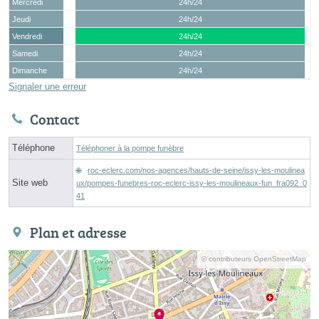
Mercredi
24h/24
Jeudi
24h/24
Vendredi
24h/24
Samedi
24h/24
Dimanche
24h/24
Signaler une erreur
Contact
Téléphone
Téléphoner à la pompe funèbre
roc-eclerc.com/nos-agences/hauts-de-seine/issy-les-moulinea
Site web
ux/pompes-funebres-roc-eclerc-issy-les-moulineaux-fun_fra092_0
41
Plan et adresse
© contributeurs OpenStreetMap