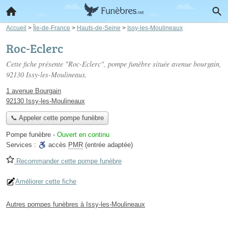
Accueil
>
Île-de-France
>
Hauts-de-Seine
>
Issy-les-Moulineaux
Roc-Eclerc
Cette fiche présente "Roc-Eclerc", pompe funèbre située
avenue bourgain
,
92130 Issy-les-Moulineaux.
1 avenue Bourgain
92130 Issy-les-Moulineaux
📞 Appeler cette pompe funèbre
Pompe funèbre
-
Ouvert en continu
Services :
accès
PMR
(entrée adaptée)
Recommander cette pompe funèbre
Améliorer cette fiche
Autres pompes funèbres à Issy-les-Moulineaux