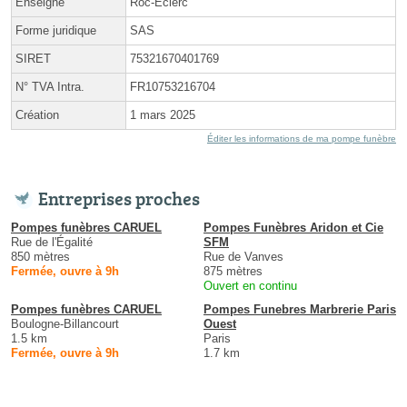
Enseigne
Roc-Eclerc
Forme juridique
SAS
SIRET
75321670401769
N° TVA Intra.
FR10753216704
Création
1 mars 2025
Éditer les informations de ma pompe funèbre
Entreprises proches
Pompes funèbres CARUEL
Pompes Funèbres Aridon et Cie
Rue de l'Égalité
SFM
850 mètres
Rue de Vanves
Fermée, ouvre à 9h
875 mètres
Ouvert en continu
Pompes funèbres CARUEL
Pompes Funebres Marbrerie Paris
Boulogne-Billancourt
Ouest
1.5 km
Paris
Fermée, ouvre à 9h
1.7 km