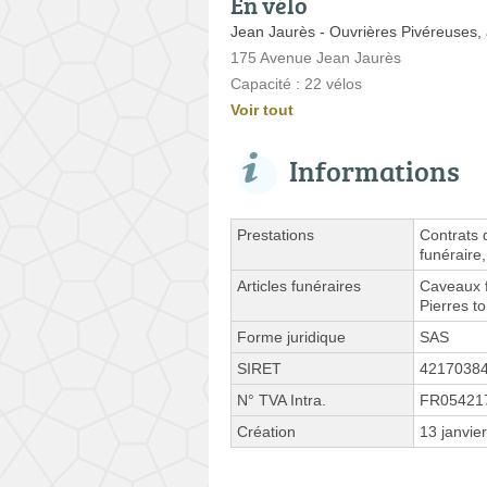
En vélo
Jean Jaurès - Ouvrières Pivéreuses,
175 Avenue Jean Jaurès
Capacité : 22 vélos
Voir tout
Informations
Prestations
Contrats 
funéraire
Articles funéraires
Caveaux f
Pierres t
Forme juridique
SAS
SIRET
4217038
N° TVA Intra.
FR05421
Création
13 janvie