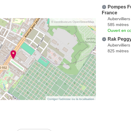
Pompes F
France
Aubervilliers
© contributeurs OpenStreetMap
585 mètres
Ouvert en co
Rak Pegg
Aubervilliers
825 mètres
Corriger l’adresse ou la localisation