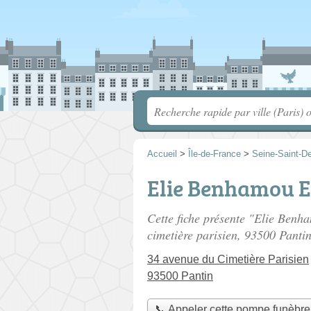
Accueil
>
Île-de-France
>
Seine-Saint-D
Elie Benhamou 
Cette fiche présente "Elie Ben
cimetière parisien
, 93500 Pantin
34 avenue du Cimetière Parisien
93500 Pantin
📞 Appeler cette pompe funèbre