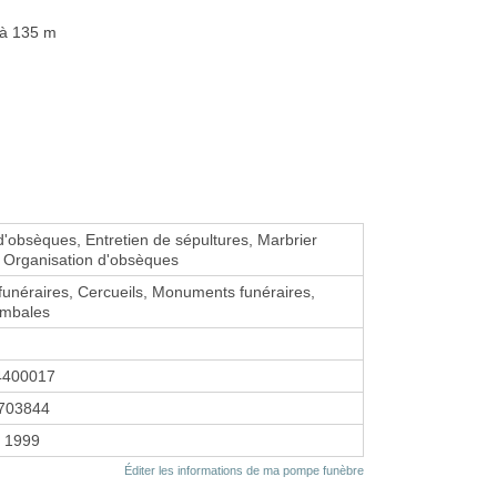
 à 135 m
d'obsèques, Entretien de sépultures, Marbrier
, Organisation d'obsèques
unéraires, Cercueils, Monuments funéraires,
ombales
4400017
703844
r 1999
Éditer les informations de ma pompe funèbre