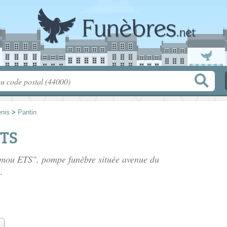
enis
>
Pantin
ETS
hamou ETS", pompe funèbre située
avenue du
.