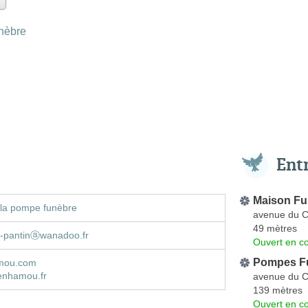
nèbre
Ent
Maison Fu
 la pompe funèbre
avenue du C
49 mètres
-pantinⓐwanadoo.fr
Ouvert en co
Pompes F
amou.com
enhamou.fr
avenue du C
139 mètres
Ouvert en co