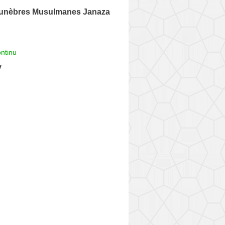
unèbres Musulmanes Janaza
ntinu
y