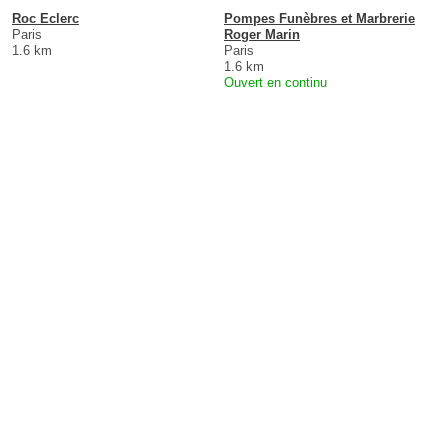
Roc Eclerc
Pompes Funèbres et Marbrerie
Paris
Roger Marin
1.6 km
Paris
1.6 km
Ouvert en continu