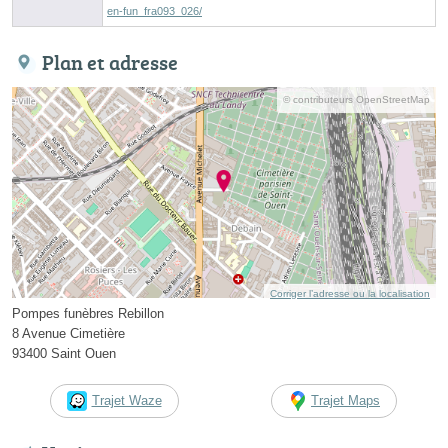
en-fun_fra093_026/
Plan et adresse
© contributeurs OpenStreetMap
Corriger l’adresse ou la localisation
Pompes funèbres Rebillon
8 Avenue Cimetière
93400 Saint Ouen
Trajet Waze
Trajet Maps