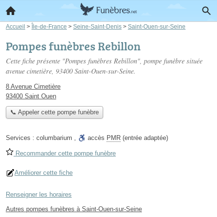
Accueil
>
Île-de-France
>
Seine-Saint-Denis
>
Saint-Ouen-sur-Seine
Pompes funèbres Rebillon
Cette fiche présente "Pompes funèbres Rebillon", pompe funèbre située
avenue cimetière
, 93400 Saint-Ouen-sur-Seine.
8 Avenue Cimetière
93400 Saint Ouen
📞 Appeler cette pompe funèbre
Services :
columbarium
,
accès
PMR
(entrée adaptée)
Recommander cette pompe funèbre
Améliorer cette fiche
Renseigner les horaires
Autres pompes funèbres à Saint-Ouen-sur-Seine