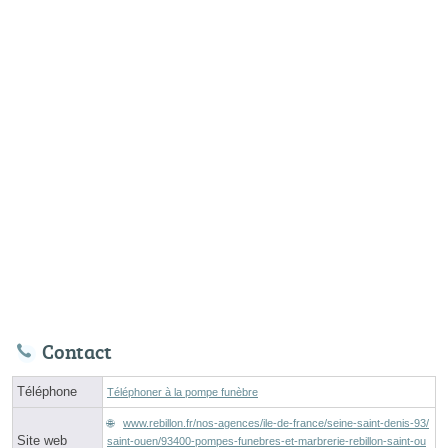
Contact
Téléphone
Téléphoner à la pompe funèbre
www.rebillon.fr/nos-agences/ile-de-france/seine-saint-denis-93/
Site web
saint-ouen/93400-pompes-funebres-et-marbrerie-rebillon-saint-ou