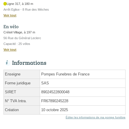
Ligne 317, à 180 m
Arrêt Eglise - 8 Rue des Mèches
Voir tout
En vélo
Créteil Village, à 197 m
56 Rue du Général Leclerc
Capacité : 25 vélos
Voir tout
Informations
Enseigne
Pompes Funebres de France
Forme juridique
SAS
SIRET
89024522800048
N° TVA Intra.
FR67890245228
Création
10 octobre 2025
Éditer les informations de ma pompe funèbre