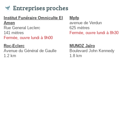
Entreprises proches
Institut Funéraire Omniculte El
Mpfp
Amen
avenue de Verdun
Rue General Leclerc
625 mètres
141 mètres
Fermée, ouvre lundi à 8h30
Fermée, ouvre lundi à 9h00
Roc-Eclerc
MUNOZ Jaïro
Avenue du Général de Gaulle
Boulevard John Kennedy
1.2 km
1.8 km