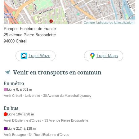
Corriger l’adresse ou la localisation
Pompes Funèbres de France
25 avenue Pierre Brossolette
94000 Créteil
Trajet Waze
Trajet Maps
Venir en transports en commun
En métro
Ligne 8, à 881 m
Arrêt Créteil - Université - 30 Avenue du Marechal Lyautey
En bus
Ligne 104, à 98 m
Arrêt D'Estienne d'Orves - 33 Avenue Pierre Brossolette
Ligne 217, à 138 m
Arrêt Bretagne - 34 Rue d'Estienne d'Orves