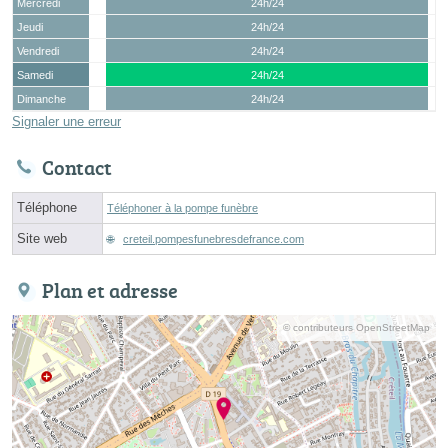
Mercredi
24h/24
Jeudi
24h/24
Vendredi
24h/24
Samedi
24h/24
Dimanche
24h/24
Signaler une erreur
Contact
Téléphone
Téléphoner à la pompe funèbre
Site web
creteil.pompesfunebresdefrance.com
Plan et adresse
© contributeurs OpenStreetMap