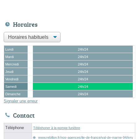
Horaires
Lundi
24h/24
Mardi
24h/24
Mercredi
24h/24
Jeudi
24h/24
Vendredi
24h/24
Samedi
24h/24
Dimanche
24h/24
Signaler une erreur
Contact
Téléphone
Téléphoner à la pompe funèbre
www.rebillon.fr/nos-agences/ile-de-france/val-de-marne-94/ivry