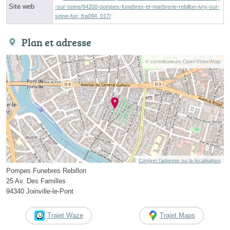
Site web
-sur-seine/94200-pompes-funebres-et-marbrerie-rebillon-ivry-sur-
seine-fun_fra094_017/
Plan et adresse
© contributeurs OpenStreetMap
Corriger l’adresse ou la localisation
Pompes Funebres Rebillon
25 Av. Des Familles
94340 Joinville-le-Pont
Trajet Waze
Trajet Maps