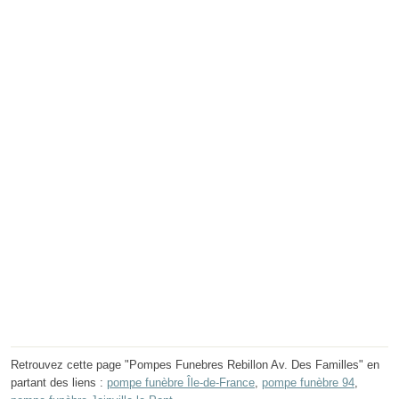
Retrouvez cette page "Pompes Funebres Rebillon Av. Des Familles" en
partant des liens :
pompe funèbre Île-de-France
,
pompe funèbre 94
,