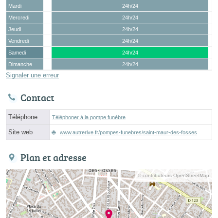
Mardi
24h/24
Mercredi
24h/24
Jeudi
24h/24
Vendredi
24h/24
Samedi
24h/24
Dimanche
24h/24
Signaler une erreur
Contact
Téléphone
Téléphoner à la pompe funèbre
Site web
www.autrerive.fr/pompes-funebres/saint-maur-des-fosses
Plan et adresse
© contributeurs OpenStreetMap