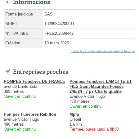
Informations
Forme juridique
SAS
SIRET
10289844200011
N° TVA Intra.
FR16102898442
Création
19 mars 2026
Éditer les informations de ma pompe funèbre
Entreprises proches
POMPES Funèbres DE FRANCE
Pompes Funèbres LAMOTTE ET
avenue Emile Zola
FILS Saint-Maur-des Fossés
385 mètres
24h/24 - 7 j/7 Charte qualité
Ouvert en continu
avenue Victor Hugo
470 mètres
Ouvert en continu
Pompes Funebres Rebillon
Mpfp
avenue Victor Hugo
Créteil
490 mètres
1.6 km
Ouvert en continu
Fermée, ouvre lundi à 8h30