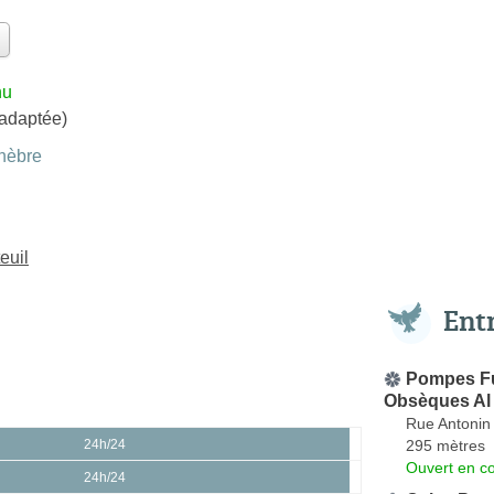
nu
 adaptée)
nèbre
euil
Ent
Pompes F
Obsèques Al 
Rue Antonin
295 mètres
24h/24
Ouvert en co
24h/24