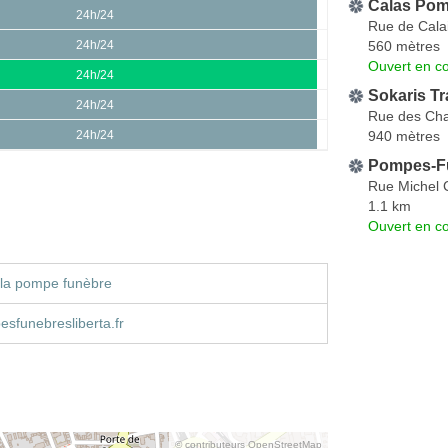
Calas Po
24h/24
Rue de Cala
560 mètres
24h/24
Ouvert en co
24h/24
Sokaris Tr
24h/24
Rue des Cha
940 mètres
24h/24
Pompes-F
Rue Michel 
1.1 km
Ouvert en co
 la pompe funèbre
sfunebresliberta.fr
© contributeurs OpenStreetMap