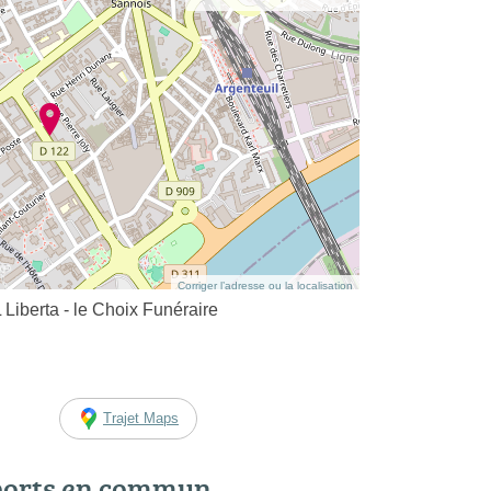
Corriger l’adresse ou la localisation
berta - le Choix Funéraire
Trajet Maps
ports en commun