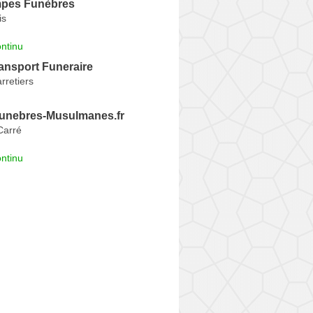
mpes Funèbres
is
ntinu
ansport Funeraire
rretiers
unebres-Musulmanes.fr
Carré
ntinu