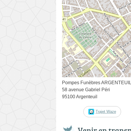
Pompes Funèbres ARGENTEUIL Li
58 avenue Gabriel Péri
95100 Argenteuil
Trajet Waze
Venir en trans