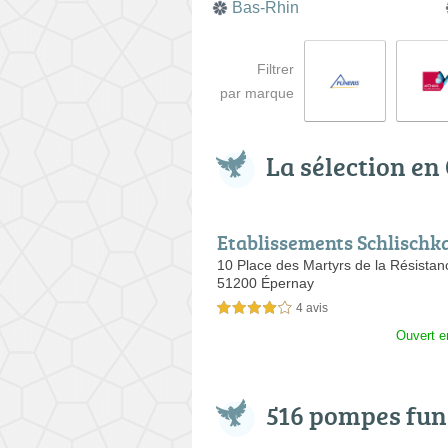
Bas-Rhin
Filtrer
par marque
La sélection en
Etablissements Schlischk
10 Place des Martyrs de la Résistan
51200 Épernay
4 avis
4,0 étoiles sur 5
Ouvert e
516 pompes fun