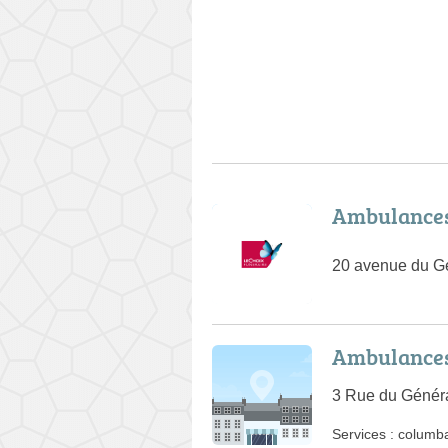
Ambulances
20 avenue du Gé
Ambulances
3 Rue du Génér
Services :
columb