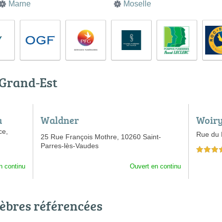
Marne
Moselle
 Grand-Est
a
Waldner
Woiry
ce,
Rue du 
25 Rue François Mothre,
10260 Saint-
Parres-lès-Vaudes
5,0 étoiles 
n continu
Ouvert en continu
èbres référencées