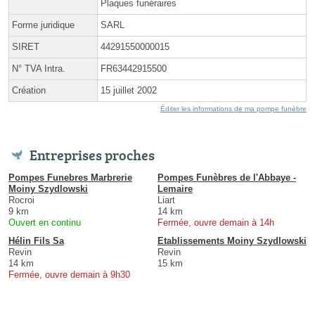
Plaques funéraires
Forme juridique
SARL
SIRET
44291550000015
N° TVA Intra.
FR63442915500
Création
15 juillet 2002
Éditer les informations de ma pompe funèbre
Entreprises proches
Pompes Funebres Marbrerie
Pompes Funèbres de l'Abbaye -
Moiny Szydlowski
Lemaire
Rocroi
Liart
9 km
14 km
Ouvert en continu
Fermée, ouvre demain à 14h
Hélin Fils Sa
Etablissements Moiny Szydlowski
Revin
Revin
14 km
15 km
Fermée, ouvre demain à 9h30