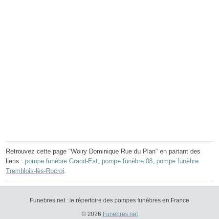
Retrouvez cette page "Woiry Dominique Rue du Plan" en partant des
liens :
pompe funèbre Grand-Est
,
pompe funèbre 08
,
pompe funèbre
Tremblois-lès-Rocroi
.
Funebres.net : le répertoire des pompes funèbres en France
© 2026
Funebres.net