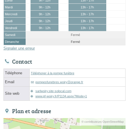
Lundi
9h - 12h
13h - 17h
Mardi
9h - 12h
13h - 17h
Mercredi
9h - 12h
13h - 17h
Jeudi
9h - 12h
13h - 17h
Vendredi
9h - 12h
13h - 17h
Samedi
Fermé
Dimanche
Fermé
Signaler une erreur
Contact
Téléphone
Téléphoner à la pompe funèbre
Email
pompesfunebres.woiryⓐorange.fr
sarlwoiry.site-solocal.com
Site web
www.pf-woiry.fr/P1134.aspx?Mode=1
Plan et adresse
© contributeurs OpenStreetMap