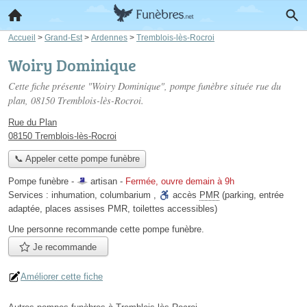
Accueil
>
Grand-Est
>
Ardennes
>
Tremblois-lès-Rocroi
Woiry Dominique
Cette fiche présente "Woiry Dominique", pompe funèbre située
rue du
plan
, 08150 Tremblois-lès-Rocroi.
Rue du Plan
08150 Tremblois-lès-Rocroi
📞 Appeler cette pompe funèbre
Pompe funèbre -
artisan
-
Fermée, ouvre demain à 9h
Services :
inhumation
,
columbarium
,
accès
PMR
(parking, entrée
adaptée, places assises PMR, toilettes accessibles)
Une personne
recommande
cette pompe funèbre.
Je recommande
Améliorer cette fiche